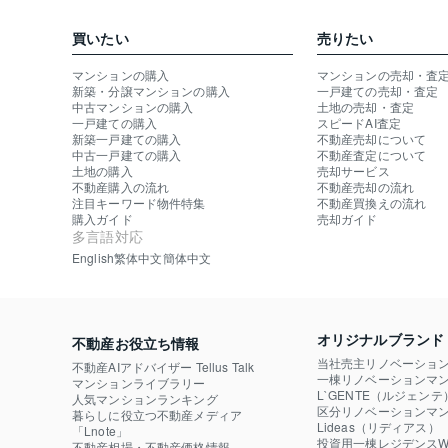
買いたい
売りたい
マンションの購入
マンションの売却・査
新築・分譲マンションの購入
一戸建ての売却・査定
中古マンションの購入
土地の売却・査定
一戸建ての購入
スピードAI査定
新築一戸建ての購入
不動産売却について
中古一戸建ての購入
不動産査定について
土地の購入
売却サービス
不動産購入の流れ
不動産売却の流れ
注目キーワード物件特集
不動産買換えの流れ
購入ガイド
売却ガイド
多言語対応
English
繁体中文
簡体中文
オリジナルブランド
不動産お役立ち情報
当社売主リノベーショ
不動産AIアドバイザー Tellus Talk
一棟リノベーションマン
マンションライブラリー
L`GENTE（ルジェンテ
人気マンションランキング
区分リノベーションマン
暮らしに役立つ不動産メディア

Lideas（リディアス）
「Lnote」
投資用一棟レジデンスWE
不動産相場・不動産価格情報