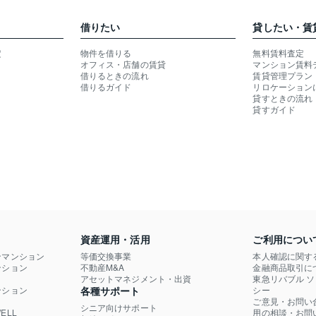
借りたい
貸したい・賃
定
物件を借りる
無料賃料査定
オフィス・店舗の賃貸
マンション賃料
借りるときの流れ
賃貸管理プラン
借りるガイド
リロケーション
貸すときの流れ
貸すガイド
資産運用・活用
ご利用につい
ンマンション
等価交換事業
本人確認に関す
ション

不動産M&A
金融商品取引に
）
アセットマネジメント・出資
東急リバブル 
ション

各種サポート
シー
ご意見・お問い
シニア向けサポート
LL

用の相談・お問