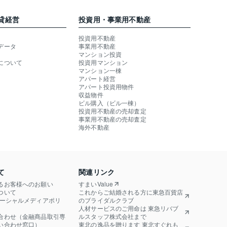
貸経営
投資用・事業用不動産
投資用不動産
データ
事業用不動産
マンション投資
について
投資用マンション
マンション一棟
アパート経営
アパート投資用物件
収益物件
ビル購入（ビル一棟）
投資用不動産の売却査定
事業用不動産の売却査定
海外不動産
て
関連リンク
るお客様へのお願い
すまいValue
ついて
これからご結婚される方に東急百貨店
ソーシャルメディアポリ
のブライダルクラブ
人材サービスのご用命は 東急リバブ
合わせ（金融商品取引専
ルスタッフ株式会社まで
い合わせ窓口）
東北の逸品を贈ります 東北すぐれも