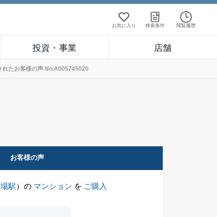
お気に入り
検索条件
閲覧履歴
投資・事業
店舗
客様の声 No.A005745020
お客様の声
市場駅
）の
マンション
を
ご購入