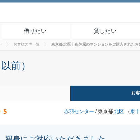
借りたい
貸したい
ー
お客様の声一覧
東京都 北区十条仲原のマンションをご購入されたお客様の声
月以前）
お
5
赤羽センター
/ 東京都
北区
（
東
親身にご対応いただきました