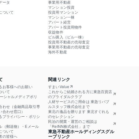
データ
事業用不動産
マンション投資
について
投資用マンション
マンション一棟
アパート経営
アパート投資用物件
収益物件
ビル購入（ビル一棟）
投資用不動産の売却査定
事業用不動産の売却査定
海外不動産
て
関連リンク
るお客様へのお願い
すまいValue
ついて
これからご結婚される方に東急百貨店
ソーシャルメディアポリ
のブライダルクラブ
人材サービスのご用命は 東急リバブ
合わせ（金融商品取引専
ルスタッフ株式会社まで
い合わせ窓口）
東北の逸品を贈ります 東北すぐれも
るプライバシー・ポリシ
のセレクション
民泊の開業・運営のご相談は
ル（郵送物）・Eメール
「ReINN株式会社」まで
東急不動産ホールディングスグル
について
ープリンク
者の皆様へ