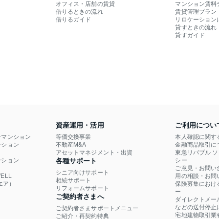
オフィス・店舗の賃貸
マンション賃料
借りるときの流れ
賃貸管理プラン
借りるガイド
リロケーション
貸すときの流れ
貸すガイド
資産運用・活用
ご利用につい
ンマンション
等価交換事業
本人確認に関す
ション

不動産M&A
金融商品取引に
）
アセットマネジメント・出資
東急リバブル 
ション

各種サポート
シー
ご意見・お問い
シニア向けサポート
LL

用の相談・お問
相続サポート
エア）
保険募集におけ
リフォームサポート
ー
ご契約者さまへ
ダイレクトメー
などの送付停止
ご契約者さまサポートメニュー
宅地建物取引業
ご紹介・再契約特典