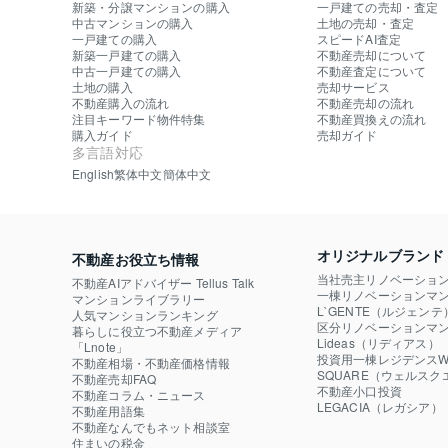
新築・分譲マンションの購入
一戸建ての売却・査定
中古マンションの購入
土地の売却・査定
一戸建ての購入
スピードAI査定
新築一戸建ての購入
不動産売却について
中古一戸建ての購入
不動産査定について
土地の購入
売却サービス
不動産購入の流れ
不動産売却の流れ
注目キーワード物件特集
不動産買換えの流れ
購入ガイド
売却ガイド
多言語対応
English
繁体中文
簡体中文
オリジナルブランド
不動産お役立ち情報
当社売主リノベーショ
不動産AIアドバイザー Tellus Talk
一棟リノベーションマン
マンションライブラリー
L`GENTE（ルジェンテ
人気マンションランキング
区分リノベーションマン
暮らしに役立つ不動産メディア

Lideas（リディアス）
「Lnote」
投資用一棟レジデンスWE
不動産相場・不動産価格情報
SQUARE（ウェルスク
不動産売却FAQ
不動産小口投資

不動産コラム・ニュース
LEGACIA（レガシア）
不動産用語集
不動産なんでもネット相談室
住まいの税金