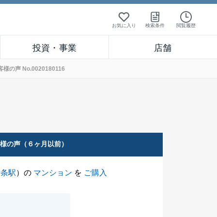
お気に入り
検索条件
閲覧履歴
投資・事業
店舗
 No.0020180116
客様の声（６ヶ月以前）
十条駅
）の
マンション
を
ご購入