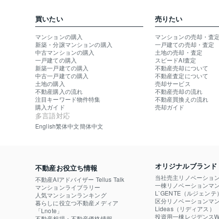
買いたい
売りたい
マンションの購入
マンションの売却・査
新築・分譲マンションの購入
一戸建ての売却・査定
中古マンションの購入
土地の売却・査定
一戸建ての購入
スピードAI査定
新築一戸建ての購入
不動産売却について
中古一戸建ての購入
不動産査定について
土地の購入
売却サービス
不動産購入の流れ
不動産売却の流れ
注目キーワード物件特集
不動産買換えの流れ
購入ガイド
売却ガイド
多言語対応
English
繁体中文
簡体中文
オリジナルブランド
不動産お役立ち情報
当社売主リノベーショ
不動産AIアドバイザー Tellus Talk
一棟リノベーションマン
マンションライブラリー
L`GENTE（ルジェンテ
人気マンションランキング
区分リノベーションマン
暮らしに役立つ不動産メディア

Lideas（リディアス）
「Lnote」
投資用一棟レジデンスWE
不動産相場・不動産価格情報