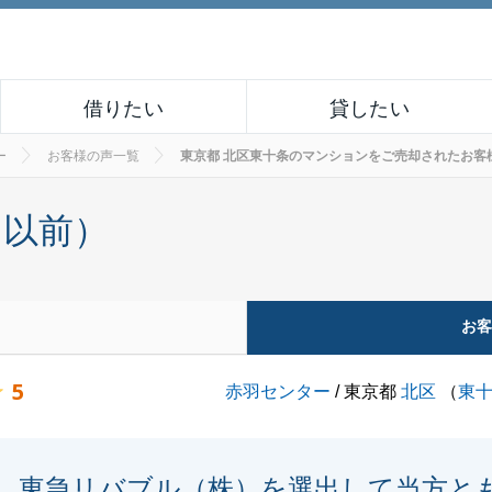
借りたい
貸したい
ー
お客様の声一覧
東京都 北区東十条のマンションをご売却されたお客様の声 
月以前）
お
5
赤羽センター
/ 東京都
北区
（
東
東急リバブル（株）を選出して当方と