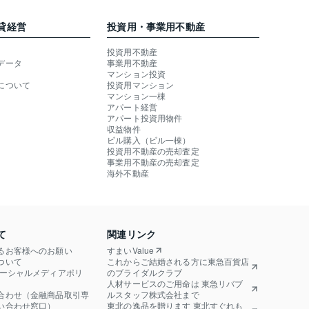
貸経営
投資用・事業用不動産
投資用不動産
データ
事業用不動産
マンション投資
について
投資用マンション
マンション一棟
アパート経営
アパート投資用物件
収益物件
ビル購入（ビル一棟）
投資用不動産の売却査定
事業用不動産の売却査定
海外不動産
て
関連リンク
るお客様へのお願い
すまいValue
ついて
これからご結婚される方に東急百貨店
ソーシャルメディアポリ
のブライダルクラブ
人材サービスのご用命は 東急リバブ
合わせ（金融商品取引専
ルスタッフ株式会社まで
い合わせ窓口）
東北の逸品を贈ります 東北すぐれも