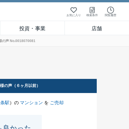
お気に入り
検索条件
閲覧履歴
投資・事業
店舗
No.0018070081
客様の声（６ヶ月以前）
十条駅
）の
マンション
を
ご売却
も良かった