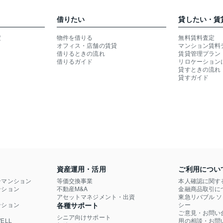
借りたい
貸したい・賃
定
物件を借りる
無料賃料査定
オフィス・店舗の賃貸
マンション賃料
借りるときの流れ
賃貸管理プラン
借りるガイド
リロケーション
貸すときの流れ
貸すガイド
資産運用・活用
ご利用につい
ンマンション
等価交換事業
本人確認に関す
ション

不動産M&A
金融商品取引に
）
アセットマネジメント・出資
東急リバブル 
ション

各種サポート
シー
ご意見・お問い
シニア向けサポート
LL

用の相談・お問