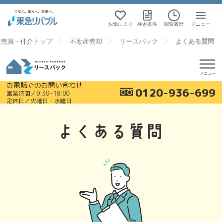
お気に入り
検索条件
閲覧履歴
メニュー
産売買・仲介トップ
不動産売却
リースバック
よくある質問
お電話でのお問い合わせ
0120-936-699
営業時間／9:30~18:00
定休日／火曜日・水曜日