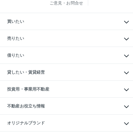
ご意見・お問合せ
買いたい
マンションの購入
新築・分譲マンションの購入
売りたい
中古マンションの購入
一戸建ての購入
マンションの売却・査定
新築一戸建ての購入
一戸建ての売却・査定
借りたい
中古一戸建ての購入
土地の売却・査定
土地の購入
スピードAI査定
不動産購入の流れ
物件を借りる
不動産売却について
注目キーワード物件特集
オフィス・店舗の賃貸
貸したい・賃貸経営
不動産査定について
購入ガイド
借りるときの流れ
売却サービス
借りるガイド
不動産売却の流れ
無料賃料査定
多言語対応
不動産買換えの流れ
マンション賃料データ
投資用・事業用不動産
売却ガイド
賃貸管理プラン
English
繁体中文
簡体中文
リロケーションについて
投資用不動産
貸すときの流れ
事業用不動産
不動産お役立ち情報
貸すガイド
マンション投資
投資用マンション
不動産AIアドバイザー Tellus Talk
マンション一棟
マンションライブラリー
オリジナルブランド
アパート経営
人気マンションランキング
アパート投資用物件
暮らしに役立つ不動産メディア

収益物件