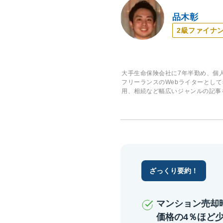
品木彰
2級ファイナ
大手生命保険会社に7年半勤め、個
フリーランスのWebライターとし
用、相続など幅広いジャンルの記事
ざっくり要約！
マンション売却
価格の4％ほど