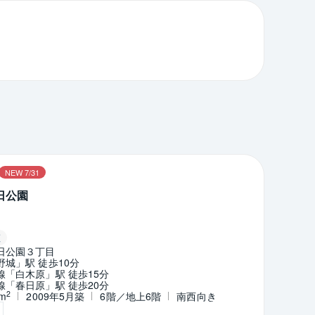
ン
NEW 7/31
日公園
証
日公園３丁目
城」駅 徒歩10分
「白木原」駅 徒歩15分
「春日原」駅 徒歩20分
2
9m
2009年5月築
6階／地上6階
南西向き