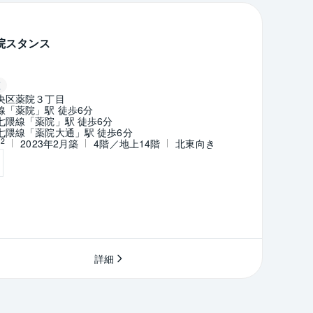
院スタンス
証
央区薬院３丁目
線「薬院」駅 徒歩6分
七隈線「薬院」駅 徒歩6分
七隈線「薬院大通」駅 徒歩6分
2
m
2023年2月築
4階／地上14階
北東向き
詳細