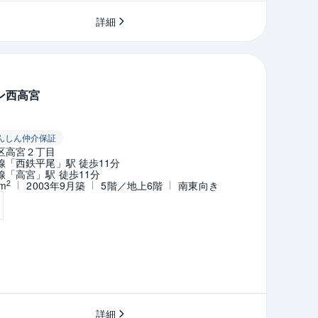
詳細
ン西高宮
んしん仲介保証
区高宮２丁目
「西鉄平尾」駅 徒歩11分
「高宮」駅 徒歩11分
2
4m
2003年9月築
5階／地上6階
南東向き
詳細