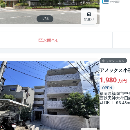
仲介保証
1
/
36
間取り
お問合せ
中古マンション
アメックス小
1,980
万円
OPEN
福岡県福岡市中
西鉄天神大牟田線
4LDK
96.48