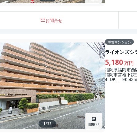
お問合せ
中古マンション
ライオンズシ
5,180
万円
福岡県福岡市西
福岡市営地下鉄
4LDK
90.42
索
索
索
索
1
/
33
間取り