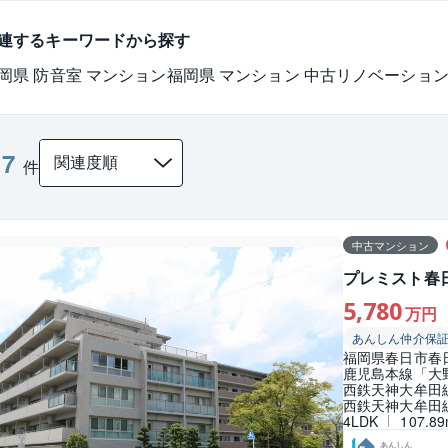
連するキーワードから探す
岡県 防音室 マンション
福岡県 マンション 中古リノベーショ
7
：
件
中古マンション
プレミスト春
5,780
万円
あんしん仲介保
福岡県春日市春
鹿児島本線「大野
西鉄天神大牟田線
西鉄天神大牟田線
4LDK
107.8
あんしん