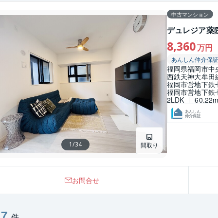
中古マンション
デュレジア薬
8,360
万円
あんしん仲介保
福岡県福岡市中
西鉄天神大牟田
福岡市営地下鉄
福岡市営地下鉄
2LDK
60.22
あんしん
仲介保証
1
/
34
間取り
お問合せ
7
：
件