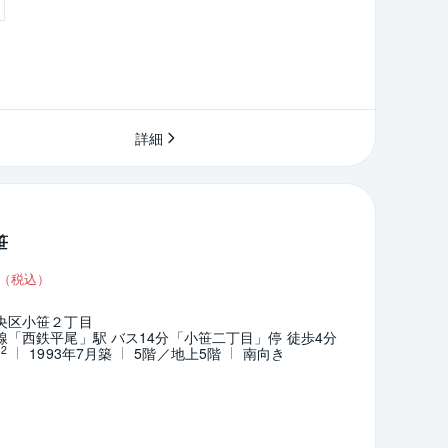
詳細
笹
（税込）
央区小笹２丁目
「西鉄平尾」駅 バス14分「小笹二丁目」停 徒歩4分
2
m
1993年7月築
5階／地上5階
南向き