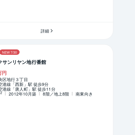
詳細
NEW 7/30
クサンリヤン地行番館
万円
央区地行３丁目
空港線「西新」駅 徒歩9分
港線「唐人町」駅 徒歩11分
2
m
2012年10月築
8階／地上8階
南東向き