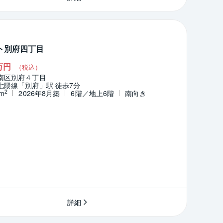
ト別府四丁目
万円
（税込）
南区別府４丁目
七隈線「別府」駅 徒歩7分
2
2m
2026年8月築
6階／地上6階
南向き
詳細