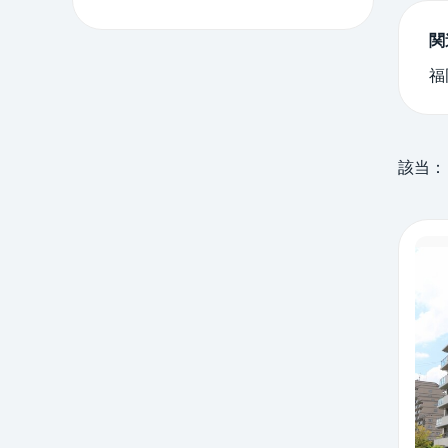
関
福
該当