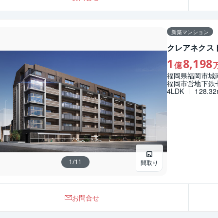
新築マンション
クレアネクス
1
8,198
億
福岡県福岡市城
福岡市営地下鉄
4LDK
128.3
1
/
11
間取り
お問合せ