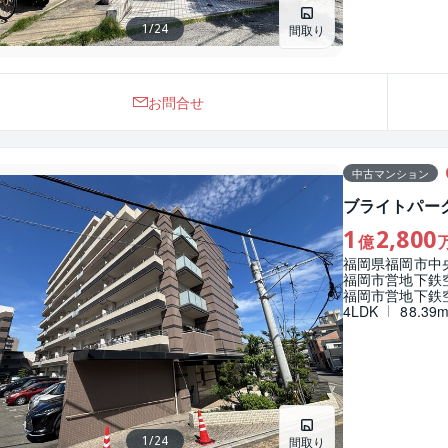
1
/
24
間取り
お問合せ
中古マンション
ブライトパー
1
2,800
億
福岡県福岡市中
福岡市営地下鉄
福岡市営地下鉄空
4LDK
88.39
1
/
24
間取り