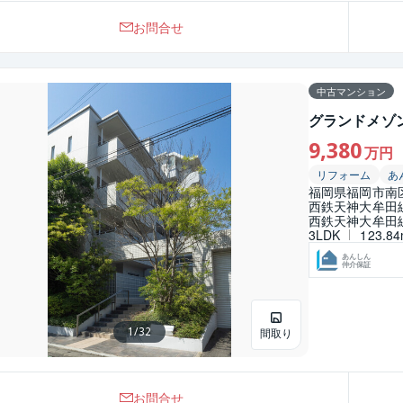
中古マンション
中古マンション
お問合せ
お問い合わせ
詳細を見る
中古マンション
グランドメゾ
9,380
万円
リフォーム
あ
福岡県福岡市南
西鉄天神大牟田線
西鉄天神大牟田線
3LDK
123.8
あんしん
仲介保証
1
/
32
間取り
お問合せ