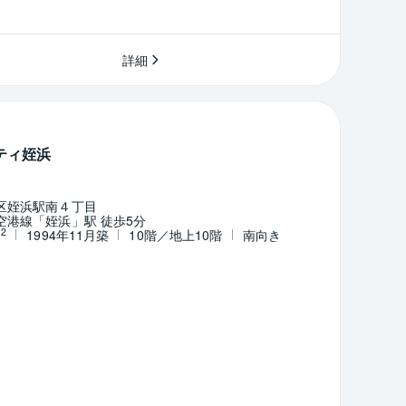
詳細
ティ姪浜
区姪浜駅南４丁目
空港線「姪浜」駅 徒歩5分
2
m
1994年11月築
10階／地上10階
南向き