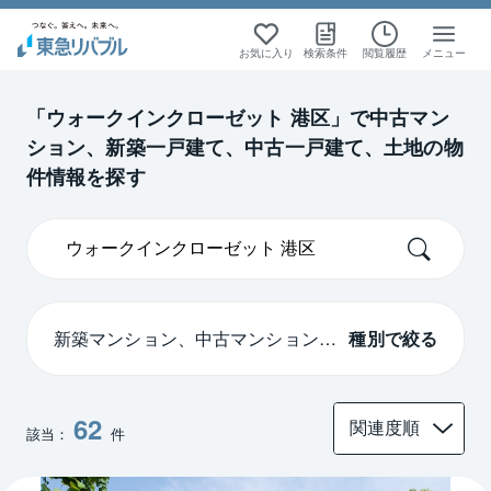
絞り込み検索
絞り込み検索
絞り込み検索
絞り込み検索
お気に入り
検索条件
閲覧履歴
メニュー
首都圏
首都圏
新築マンション
新築マンション
中古マンション
中古マンション
「ウォークインクローゼット 港区」で中古マン
ション、新築一戸建て、中古一戸建て、土地の物
東京
中古一戸建て
東京
中古一戸建て
件情報を探す
新築マンション、中古マンション、
種別で絞る
中古一戸建て
62
該当：
件