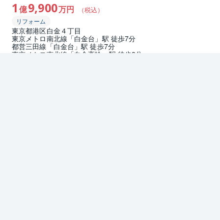
1
9,900
億
万円
（税込）
リフォーム
東京都港区白金４丁目
東京メトロ南北線「白金台」駅 徒歩7分
都営三田線「白金台」駅 徒歩7分
東京メトロ南北線「白金高輪」駅 徒歩8分
2
3LDK
112.76m
1970年11月築
7階／地上7階
南西向き
お問合せ
詳細
お問い合わせ
詳細を見る