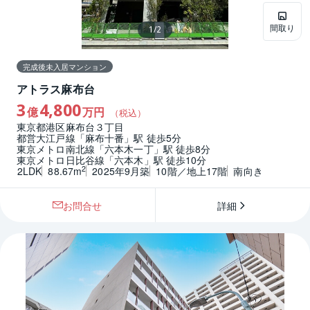
間取り
1
/
2
完成後未入居マンション
アトラス麻布台
3
4,800
億
万円
（税込）
東京都港区麻布台３丁目
都営大江戸線「麻布十番」駅 徒歩5分
東京メトロ南北線「六本木一丁」駅 徒歩8分
東京メトロ日比谷線「六本木」駅 徒歩10分
2
2LDK
88.67m
2025年9月築
10階／地上17階
南向き
お問合せ
詳細