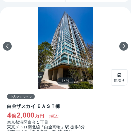
間取り
1
/
29
中古マンション
白金ザスカイ ＥＡＳＴ棟
4
2,000
億
万円
（税込）
東京都港区白金１丁目
東京メトロ南北線「白金高輪」駅 徒歩3分