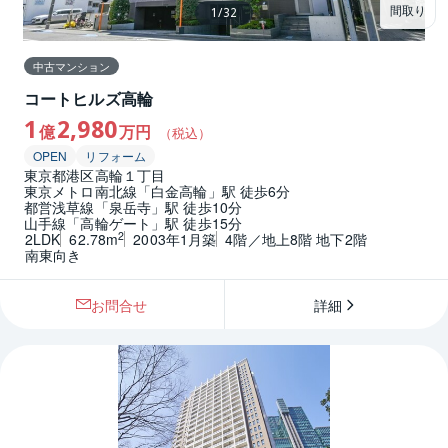
間取り
1
/
32
中古マンション
コートヒルズ高輪
1
2,980
億
万円
（税込）
OPEN
リフォーム
東京都港区高輪１丁目
東京メトロ南北線「白金高輪」駅 徒歩6分
都営浅草線「泉岳寺」駅 徒歩10分
山手線「高輪ゲート」駅 徒歩15分
2
2LDK
62.78m
2003年1月築
4階／地上8階 地下2階
南東向き
お問合せ
詳細