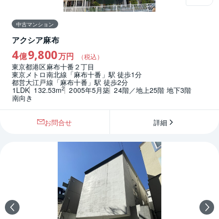
中古マンション
アクシア麻布
4
9,800
億
万円
（税込）
東京都港区麻布十番２丁目
東京メトロ南北線「麻布十番」駅 徒歩1分
都営大江戸線「麻布十番」駅 徒歩2分
2
1LDK
132.53m
2005年5月築
24階／地上25階 地下3階
南向き
お問合せ
詳細