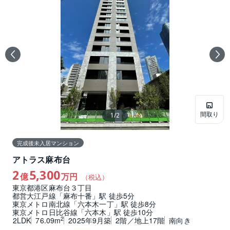
間取り
1
/
2
完成後未入居マンション
アトラス麻布台
2
5,300
億
万円
（税込）
東京都港区麻布台３丁目
都営大江戸線「麻布十番」駅 徒歩5分
東京メトロ南北線「六本木一丁」駅 徒歩8分
東京メトロ日比谷線「六本木」駅 徒歩10分
2
2LDK
76.09m
2025年9月築
2階／地上17階
南向き