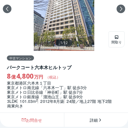
間取り
1
/
12
中古マンション
パークコート六本木ヒルトップ
8
4,800
億
万円
（税込）
東京都港区六本木１丁目
東京メトロ南北線「六本木一丁」駅 徒歩3分
東京メトロ日比谷線「神谷町」駅 徒歩7分
東京メトロ銀座線「溜池山王」駅 徒歩9分
2
3LDK
101.03m
2012年8月築
24階／地上27階 地下2階
南東向き
お問合せ
詳細