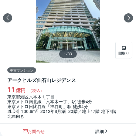
間取り
1
/
33
中古マンション
アークヒルズ仙石山レジデンス
11
億円
（税込）
東京都港区六本木１丁目
東京メトロ南北線「六本木一丁」駅 徒歩4分
東京メトロ日比谷線「神谷町」駅 徒歩4分
2
2LDK
130.6m
2012年8月築
20階／地上47階 地下4階
北東向き
お問合せ
詳細