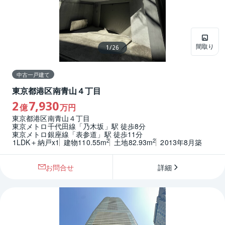
間取り
1
/
26
中古一戸建て
東京都港区南青山４丁目
2
7,930
億
万円
東京都港区南青山４丁目
東京メトロ千代田線「乃木坂」駅 徒歩8分
東京メトロ銀座線「表参道」駅 徒歩11分
2
2
1LDK＋納戸x1
建物110.55m
土地82.93m
2013年8月築
お問合せ
詳細