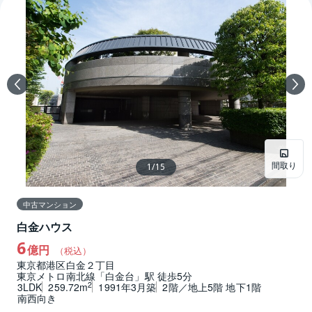
間取り
1
/
15
中古マンション
白金ハウス
6
億円
（税込）
東京都港区白金２丁目
東京メトロ南北線「白金台」駅 徒歩5分
2
3LDK
259.72m
1991年3月築
2階／地上5階 地下1階
南西向き