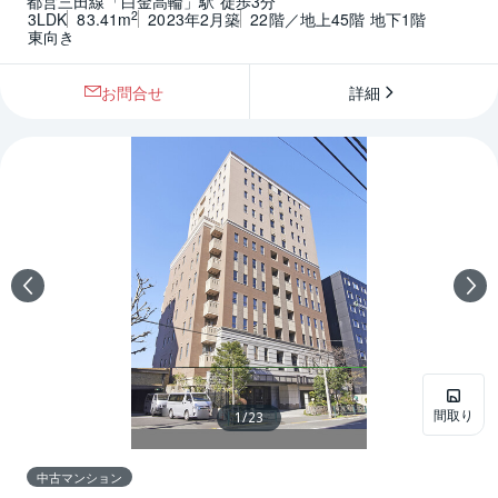
都営三田線「白金高輪」駅 徒歩3分
2
3LDK
83.41m
2023年2月築
22階／地上45階 地下1階
東向き
お問合せ
詳細
間取り
1
/
23
中古マンション