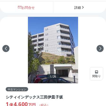
お問合せ
詳細
間取り
1
/
26
中古マンション
シティインデックス三田伊皿子坂
1
4,600
億
万円
（税込）