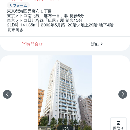
リフォーム
東京都港区元麻布１丁目
東京メトロ南北線「麻布十番」駅 徒歩8分
東京メトロ日比谷線「広尾」駅 徒歩15分
2
2LDK
141.65m
2002年5月築
20階／地上29階 地下4階
北東向き
お問合せ
詳細
間取り
1
/
23