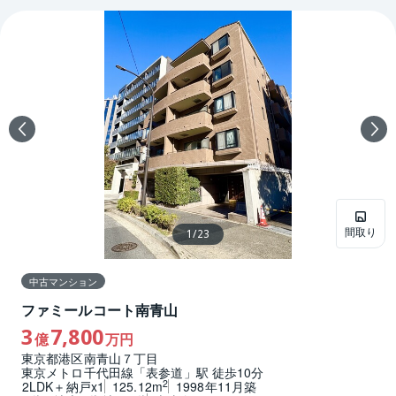
間取り
1
/
23
中古マンション
ファミールコート南青山
3
7,800
億
万円
東京都港区南青山７丁目
東京メトロ千代田線「表参道」駅 徒歩10分
2
2LDK＋納戸x1
125.12m
1998年11月築