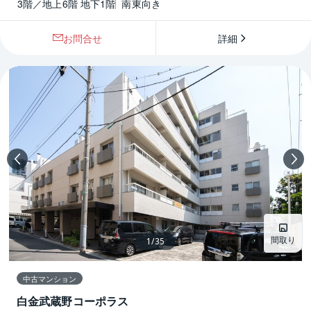
3階／地上6階 地下1階
南東向き
お問合せ
詳細
間取り
1
/
35
中古マンション
白金武蔵野コーポラス