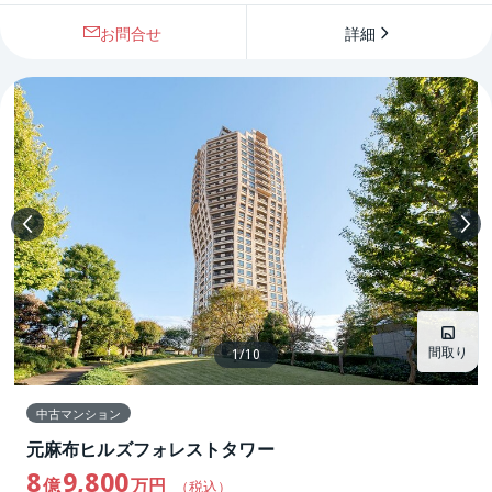
お問合せ
詳細
間取り
1
/
10
中古マンション
元麻布ヒルズフォレストタワー
8
9,800
億
万円
（税込）