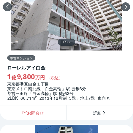
1
/
22
中古マンション
ローレルアイ白金
1
9,800
億
万円
（税込）
東京都港区白金１丁目
東京メトロ南北線「白金高輪」駅 徒歩3分
都営三田線「白金高輪」駅 徒歩3分
2
2LDK
60.71m
2013年12月築
5階／地上7階
東向き
お問合せ
詳細