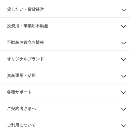
スピードAI査定
不動産購入の流れ
物件を借りる
不動産売却について
注目キーワード物件特集
オフィス・店舗の賃貸
貸したい・賃貸経営
不動産査定について
購入ガイド
借りるときの流れ
売却サービス
借りるガイド
不動産売却の流れ
無料賃料査定
多言語対応
不動産買換えの流れ
マンション賃料データ
投資用・事業用不動産
売却ガイド
賃貸管理プラン
English
繁体中文
簡体中文
リロケーションについて
投資用不動産
貸すときの流れ
事業用不動産
不動産お役立ち情報
貸すガイド
マンション投資
投資用マンション
不動産AIアドバイザー Tellus Talk
マンション一棟
マンションライブラリー
オリジナルブランド
アパート経営
人気マンションランキング
アパート投資用物件
暮らしに役立つ不動産メディア

収益物件
当社売主リノベーションマンション
「Lnote」
ビル購入（ビル一棟）
一棟リノベーションマンション

資産運用・活用
不動産相場・不動産価格情報
投資用不動産の売却査定
L`GENTE（ルジェンテ）
不動産売却FAQ
事業用不動産の売却査定
区分リノベーションマンション

不動産コラム・ニュース
等価交換事業
海外不動産
Lideas（リディアス）
不動産用語集
不動産M&A
各種サポート
投資用一棟レジデンスWELL

不動産なんでもネット相談室
アセットマネジメント・出資
SQUARE（ウェルスクエア）
住まいの税金
不動産小口投資

シニア向けサポート
物件一括検索（購入＆賃貸）
LEGACIA（レガシア）
相続サポート
ご契約者さまへ
リフォームサポート
ご契約者さまサポートメニュー
ご紹介・再契約特典
ご利用について
入居者様専用-各種ご案内（賃貸）