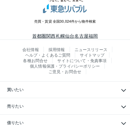
売買・賃貸 全国30,024件から物件検索
首都圏
関西
札幌
仙台
名古屋
福岡
会社情報
採用情報
ニュースリリース
ヘルプ・よくあるご質問
サイトマップ
各種お問合せ
サイトについて・免責事項
個人情報保護・プライバシーポリシー
ご意見・お問合せ
買いたい
マンションの購入
新築・分譲マンションの購入
売りたい
中古マンションの購入
一戸建ての購入
マンションの売却・査定
新築一戸建ての購入
一戸建ての売却・査定
借りたい
中古一戸建ての購入
土地の売却・査定
土地の購入