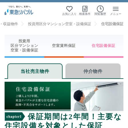
お気に入り
検索条件
閲覧履歴
メニュー
・収益物件
投資用区分マンション空室・設備保証
住宅設備保証
投資用
区分マンション
空室賃料
保証
住宅設備
保証
空室・設備保証
当社売主物件
仲介物件
保証期間は2年間！主要な
住宅設備を対象とした保証