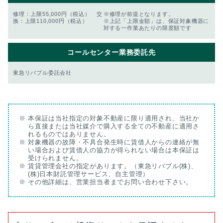
修理：上限55,000円（税込） 交
※修理が前提となります。
換：上限110,000円（税込）
※上記「上限金額」は、保証対象機器に
対する一作業あたりの限度額です
コールセンター
業務委託先
東急リバブル委託会社
本保証は当社指定の対象不動産に限り適用され、当社か
ら直接または当社媒介で購入する全ての不動産に適用さ
れるものではありません。
対象機器の故障・不具合発生時に賃借人からの連絡が無
い場合および賃借人の協力が得られない場合は本保証は
受けられません。
賃貸管理会社の指定があります。（東急リバブル(株)、
(株)日本財託管理サービス、自主管理）
その他詳細は、営業担当者までお問い合わせ下さい。