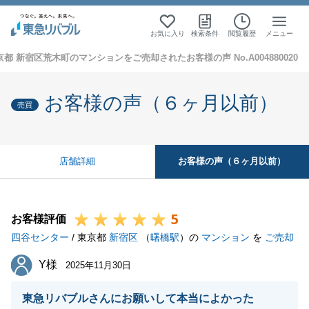
お気に入り
検索条件
閲覧履歴
メニュー
京都 新宿区荒木町のマンションをご売却されたお客様の声 No.A004880020
お客様の声（６ヶ月以前）
売買
お客様の声（６ヶ月以前）
店舗詳細
5
お客様評価
四谷センター
/ 東京都
新宿区
（
曙橋駅
）の
マンション
を
ご売却
Y様
Y様
2025年11月30日
東急リバブルさんにお願いして本当によかった