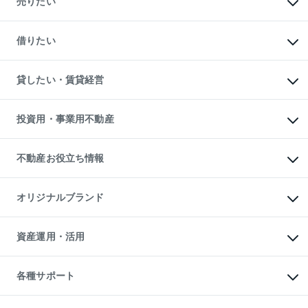
売りたい
中古マンションの購入
一戸建ての購入
マンションの売却・査定
新築一戸建ての購入
一戸建ての売却・査定
借りたい
中古一戸建ての購入
土地の売却・査定
土地の購入
スピードAI査定
不動産購入の流れ
物件を借りる
不動産売却について
注目キーワード物件特集
オフィス・店舗の賃貸
貸したい・賃貸経営
不動産査定について
購入ガイド
借りるときの流れ
売却サービス
借りるガイド
不動産売却の流れ
無料賃料査定
多言語対応
不動産買換えの流れ
マンション賃料データ
投資用・事業用不動産
売却ガイド
賃貸管理プラン
English
繁体中文
簡体中文
リロケーションについて
投資用不動産
貸すときの流れ
事業用不動産
不動産お役立ち情報
貸すガイド
マンション投資
投資用マンション
不動産AIアドバイザー Tellus Talk
マンション一棟
マンションライブラリー
オリジナルブランド
アパート経営
人気マンションランキング
アパート投資用物件
暮らしに役立つ不動産メディア

収益物件
当社売主リノベーションマンション
「Lnote」
ビル購入（ビル一棟）
一棟リノベーションマンション

資産運用・活用
不動産相場・不動産価格情報
投資用不動産の売却査定
L`GENTE（ルジェンテ）
不動産売却FAQ
事業用不動産の売却査定
区分リノベーションマンション

不動産コラム・ニュース
等価交換事業
海外不動産
Lideas（リディアス）
不動産用語集
不動産M&A
各種サポート
投資用一棟レジデンスWELL

不動産なんでもネット相談室
アセットマネジメント・出資
SQUARE（ウェルスクエア）
住まいの税金
不動産小口投資

シニア向けサポート
物件一括検索（購入＆賃貸）