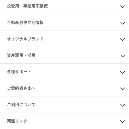
多言語対応
不動産買換えの流れ
マンション賃料データ
投資用・事業用不動産
売却ガイド
賃貸管理プラン
English
繁体中文
簡体中文
リロケーションについて
投資用不動産
貸すときの流れ
事業用不動産
不動産お役立ち情報
貸すガイド
マンション投資
投資用マンション
不動産AIアドバイザー Tellus Talk
マンション一棟
マンションライブラリー
オリジナルブランド
アパート経営
人気マンションランキング
アパート投資用物件
暮らしに役立つ不動産メディア

収益物件
当社売主リノベーションマンション
「Lnote」
ビル購入（ビル一棟）
一棟リノベーションマンション

資産運用・活用
不動産相場・不動産価格情報
投資用不動産の売却査定
L`GENTE（ルジェンテ）
不動産売却FAQ
事業用不動産の売却査定
区分リノベーションマンション

不動産コラム・ニュース
等価交換事業
海外不動産
Lideas（リディアス）
不動産用語集
不動産M&A
各種サポート
投資用一棟レジデンスWELL

不動産なんでもネット相談室
アセットマネジメント・出資
SQUARE（ウェルスクエア）
住まいの税金
不動産小口投資

シニア向けサポート
物件一括検索（購入＆賃貸）
LEGACIA（レガシア）
相続サポート
ご契約者さまへ
リフォームサポート
ご契約者さまサポートメニュー
ご紹介・再契約特典
ご利用について
入居者様専用-各種ご案内（賃貸）
東急こすもす会「こすもすWeb」
本人確認に関するお客様へのお願い
金融商品取引について
関連リンク
東急リバブル ソーシャルメディアポリシー
ご意見・お問い合わせ（金融商品取引専用の相談・お問い合わせ窓口）