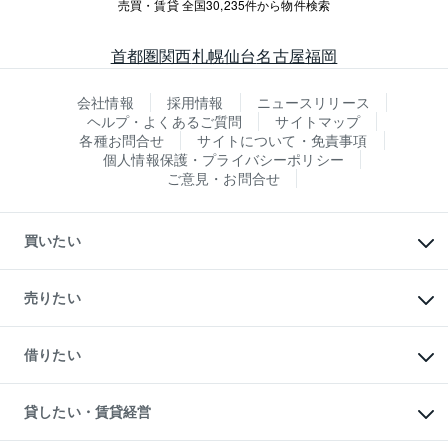
売買・賃貸 全国30,235件から物件検索
首都圏
関西
札幌
仙台
名古屋
福岡
会社情報
採用情報
ニュースリリース
ヘルプ・よくあるご質問
サイトマップ
各種お問合せ
サイトについて・免責事項
個人情報保護・プライバシーポリシー
ご意見・お問合せ
買いたい
マンションの購入
新築・分譲マンションの購入
売りたい
中古マンションの購入
一戸建ての購入
マンションの売却・査定
新築一戸建ての購入
一戸建ての売却・査定
借りたい
中古一戸建ての購入
土地の売却・査定
土地の購入
スピードAI査定
不動産購入の流れ
物件を借りる
不動産売却について
注目キーワード物件特集
オフィス・店舗の賃貸
貸したい・賃貸経営
不動産査定について
購入ガイド
借りるときの流れ
売却サービス
借りるガイド
不動産売却の流れ
無料賃料査定