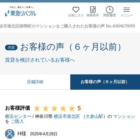
お気に入り
検索条件
閲覧履歴
メニュー
浜市港北区師岡町のマンションをご購入されたお客様の声 No.A004679059
お客様の声（６ヶ月以前）
売買
賃貸を検討されているお客様へ
お客様の声（６ヶ月以前）
店舗詳細
5
お客様評価
横浜センター
/ 神奈川県
横浜市港北区
（
大倉山駅
）の
マンション
を
ご購入
H様
H様
2025年4月28日