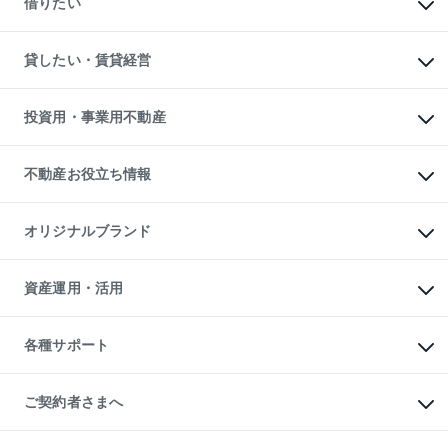
借りたい
中古一戸建ての購入
土地の売却・査定
土地の購入
スピードAI査定
不動産購入の流れ
物件を借りる
不動産売却について
注目キーワード物件特集
オフィス・店舗の賃貸
貸したい・賃貸経営
不動産査定について
購入ガイド
借りるときの流れ
売却サービス
借りるガイド
不動産売却の流れ
無料賃料査定
多言語対応
不動産買換えの流れ
マンション賃料データ
投資用・事業用不動産
売却ガイド
賃貸管理プラン
English
繁体中文
簡体中文
リロケーションについて
投資用不動産
貸すときの流れ
事業用不動産
不動産お役立ち情報
貸すガイド
マンション投資
投資用マンション
不動産AIアドバイザー Tellus Talk
マンション一棟
マンションライブラリー
オリジナルブランド
アパート経営
人気マンションランキング
アパート投資用物件
暮らしに役立つ不動産メディア

収益物件
当社売主リノベーションマンション
「Lnote」
ビル購入（ビル一棟）
一棟リノベーションマンション

資産運用・活用
不動産相場・不動産価格情報
投資用不動産の売却査定
L`GENTE（ルジェンテ）
不動産売却FAQ
事業用不動産の売却査定
区分リノベーションマンション

不動産コラム・ニュース
等価交換事業
海外不動産
Lideas（リディアス）
不動産用語集
不動産M&A
各種サポート
投資用一棟レジデンスWELL

不動産なんでもネット相談室
アセットマネジメント・出資
SQUARE（ウェルスクエア）
住まいの税金
不動産小口投資

シニア向けサポート
物件一括検索（購入＆賃貸）
LEGACIA（レガシア）
相続サポート
ご契約者さまへ
リフォームサポート
ご契約者さまサポートメニュー