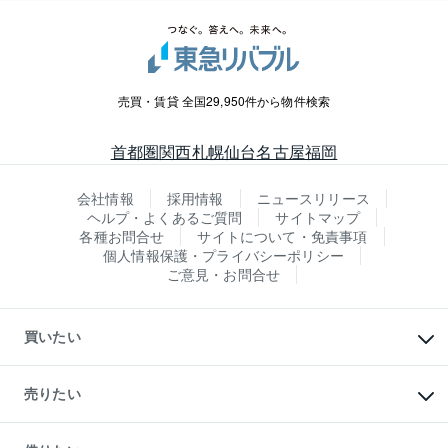
売買・賃貸 全国29,950件から物件検索
首都圏
関西
札幌
仙台
名古屋
福岡
会社情報
採用情報
ニュースリリース
ヘルプ・よくあるご質問
サイトマップ
各種お問合せ
サイトについて・免責事項
個人情報保護・プライバシーポリシー
ご意見・お問合せ
買いたい
マンションの購入
新築・分譲マンションの購入
売りたい
中古マンションの購入
一戸建ての購入
マンションの売却・査定
新築一戸建ての購入
一戸建ての売却・査定