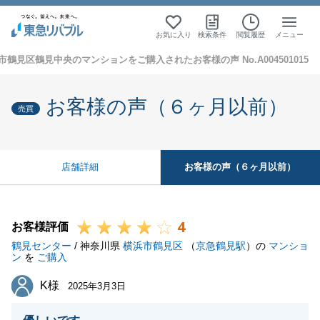
お気に入り
検索条件
閲覧履歴
メニュー
市鶴見区鶴見中央のマンションをご購入されたお客様の声 No.A004501015
お客様の声（６ヶ月以前）
売買
お客様の声（６ヶ月以前）
店舗詳細
4
お客様評価
鶴見センター
/ 神奈川県
横浜市鶴見区
（
京急鶴見駅
）の
マンショ
ン
を
ご購入
K様
K様
2025年3月3日