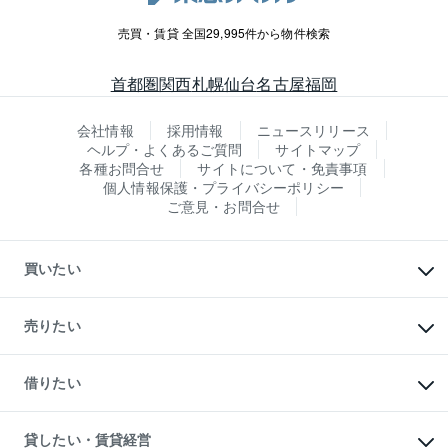
売買・賃貸 全国29,995件から物件検索
首都圏
関西
札幌
仙台
名古屋
福岡
会社情報
採用情報
ニュースリリース
ヘルプ・よくあるご質問
サイトマップ
各種お問合せ
サイトについて・免責事項
個人情報保護・プライバシーポリシー
ご意見・お問合せ
買いたい
マンションの購入
新築・分譲マンションの購入
売りたい
中古マンションの購入
一戸建ての購入
マンションの売却・査定
新築一戸建ての購入
一戸建ての売却・査定
借りたい
中古一戸建ての購入
土地の売却・査定
土地の購入
スピードAI査定
不動産購入の流れ
物件を借りる
不動産売却について
注目キーワード物件特集
オフィス・店舗の賃貸
貸したい・賃貸経営
不動産査定について