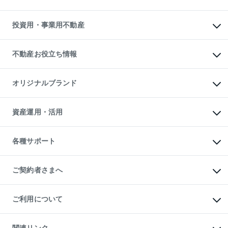
購入ガイド
借りるときの流れ
売却サービス
借りるガイド
不動産売却の流れ
無料賃料査定
多言語対応
不動産買換えの流れ
マンション賃料データ
投資用・事業用不動産
売却ガイド
賃貸管理プラン
English
繁体中文
簡体中文
リロケーションについて
投資用不動産
貸すときの流れ
事業用不動産
不動産お役立ち情報
貸すガイド
マンション投資
投資用マンション
不動産AIアドバイザー Tellus Talk
マンション一棟
マンションライブラリー
オリジナルブランド
アパート経営
人気マンションランキング
アパート投資用物件
暮らしに役立つ不動産メディア

収益物件
当社売主リノベーションマンション
「Lnote」
ビル購入（ビル一棟）
一棟リノベーションマンション

資産運用・活用
不動産相場・不動産価格情報
投資用不動産の売却査定
L`GENTE（ルジェンテ）
不動産売却FAQ
事業用不動産の売却査定
区分リノベーションマンション

不動産コラム・ニュース
等価交換事業
海外不動産
Lideas（リディアス）
不動産用語集
不動産M&A
各種サポート
投資用一棟レジデンスWELL

不動産なんでもネット相談室
アセットマネジメント・出資
SQUARE（ウェルスクエア）
住まいの税金
不動産小口投資

シニア向けサポート
物件一括検索（購入＆賃貸）
LEGACIA（レガシア）
相続サポート
ご契約者さまへ
リフォームサポート
ご契約者さまサポートメニュー
ご紹介・再契約特典
ご利用について
入居者様専用-各種ご案内（賃貸）
東急こすもす会「こすもすWeb」
本人確認に関するお客様へのお願い
金融商品取引について