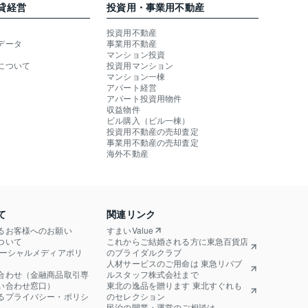
貸経営
投資用・事業用不動産
投資用不動産
データ
事業用不動産
マンション投資
について
投資用マンション
マンション一棟
アパート経営
アパート投資用物件
収益物件
ビル購入（ビル一棟）
投資用不動産の売却査定
事業用不動産の売却査定
海外不動産
て
関連リンク
るお客様へのお願い
すまいValue
ついて
これからご結婚される方に東急百貨店
ソーシャルメディアポリ
のブライダルクラブ
人材サービスのご用命は 東急リバブ
合わせ（金融商品取引専
ルスタッフ株式会社まで
い合わせ窓口）
東北の逸品を贈ります 東北すぐれも
るプライバシー・ポリシ
のセレクション
民泊の開業・運営のご相談は