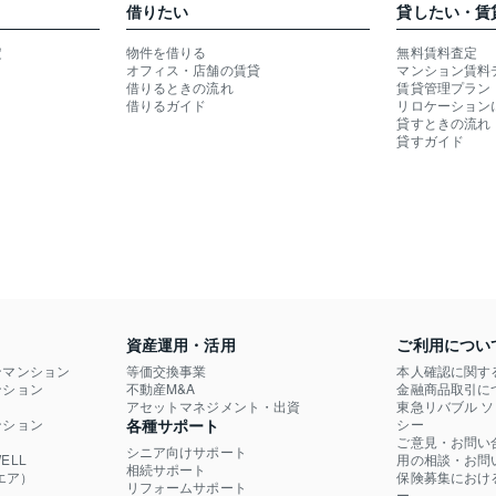
借りたい
貸したい・賃
定
物件を借りる
無料賃料査定
オフィス・店舗の賃貸
マンション賃料
借りるときの流れ
賃貸管理プラン
借りるガイド
リロケーション
貸すときの流れ
貸すガイド
資産運用・活用
ご利用につい
ンマンション
等価交換事業
本人確認に関す
ション

不動産M&A
金融商品取引に
）
アセットマネジメント・出資
東急リバブル 
ション

各種サポート
シー
ご意見・お問い
シニア向けサポート
LL

用の相談・お問
相続サポート
エア）
保険募集におけ
リフォームサポート
ー