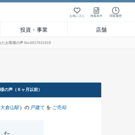
お気に入り
検索条件
閲覧履歴
投資・事業
店舗
様の声 No.0017031919
客様の声（６ヶ月以前）
（
大倉山駅
）の
戸建て
を
ご売却
した