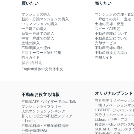
買いたい
売りたい
マンションの購入
マンションの売却・査
新築・分譲マンションの購入
一戸建ての売却・査定
中古マンションの購入
土地の売却・査定
一戸建ての購入
スピードAI査定
新築一戸建ての購入
不動産売却について
中古一戸建ての購入
不動産査定について
土地の購入
売却サービス
不動産購入の流れ
不動産売却の流れ
注目キーワード物件特集
不動産買換えの流れ
購入ガイド
売却ガイド
多言語対応
English
繁体中文
簡体中文
オリジナルブランド
不動産お役立ち情報
当社売主リノベーショ
不動産AIアドバイザー Tellus Talk
一棟リノベーションマン
マンションライブラリー
L`GENTE（ルジェンテ
人気マンションランキング
区分リノベーションマン
暮らしに役立つ不動産メディア

Lideas（リディアス）
「Lnote」
投資用一棟レジデンスWE
不動産相場・不動産価格情報
SQUARE（ウェルスク
不動産売却FAQ
不動産小口投資
