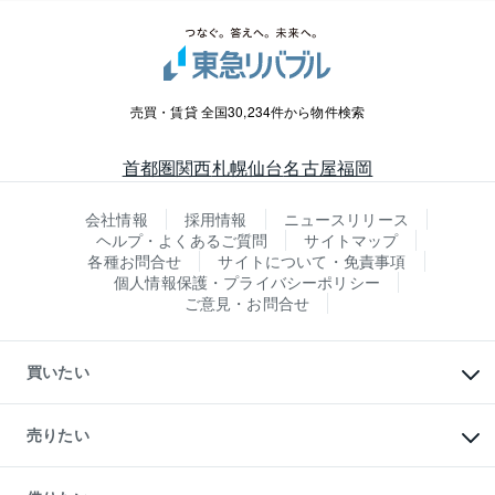
売買・賃貸 全国30,234件から物件検索
首都圏
関西
札幌
仙台
名古屋
福岡
会社情報
採用情報
ニュースリリース
ヘルプ・よくあるご質問
サイトマップ
各種お問合せ
サイトについて・免責事項
個人情報保護・プライバシーポリシー
ご意見・お問合せ
買いたい
マンションの購入
新築・分譲マンションの購入
売りたい
中古マンションの購入
一戸建ての購入
マンションの売却・査定
新築一戸建ての購入
一戸建ての売却・査定