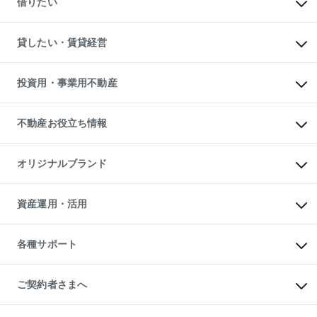
借りたい
中古一戸建ての購入
土地の売却・査定
土地の購入
スピードAI査定
不動産購入の流れ
物件を借りる
不動産売却について
注目キーワード物件特集
オフィス・店舗の賃貸
貸したい・賃貸経営
不動産査定について
購入ガイド
借りるときの流れ
売却サービス
借りるガイド
不動産売却の流れ
無料賃料査定
多言語対応
不動産買換えの流れ
マンション賃料データ
投資用・事業用不動産
売却ガイド
賃貸管理プラン
English
繁体中文
簡体中文
リロケーションについて
投資用不動産
貸すときの流れ
事業用不動産
不動産お役立ち情報
貸すガイド
マンション投資
投資用マンション
不動産AIアドバイザー Tellus Talk
マンション一棟
マンションライブラリー
オリジナルブランド
アパート経営
人気マンションランキング
アパート投資用物件
暮らしに役立つ不動産メディア

収益物件
当社売主リノベーションマンション
「Lnote」
ビル購入（ビル一棟）
一棟リノベーションマンション

資産運用・活用
不動産相場・不動産価格情報
投資用不動産の売却査定
L`GENTE（ルジェンテ）
不動産売却FAQ
事業用不動産の売却査定
区分リノベーションマンション

不動産コラム・ニュース
等価交換事業
海外不動産
Lideas（リディアス）
不動産用語集
不動産M&A
各種サポート
投資用一棟レジデンスWELL

不動産なんでもネット相談室
アセットマネジメント・出資
SQUARE（ウェルスクエア）
住まいの税金
不動産小口投資

シニア向けサポート
物件一括検索（購入＆賃貸）
LEGACIA（レガシア）
相続サポート
ご契約者さまへ
リフォームサポート
ご契約者さまサポートメニュー