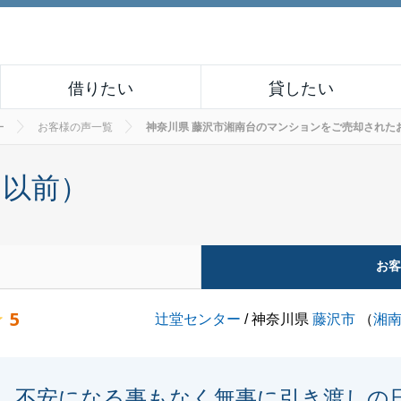
借りたい
貸したい
ー
お客様の声一覧
神奈川県 藤沢市湘南台のマンションをご売却されたお客様の
月以前）
お
5
辻堂センター
/ 神奈川県
藤沢市
（
湘
不安になる事もなく無事に引き渡しの