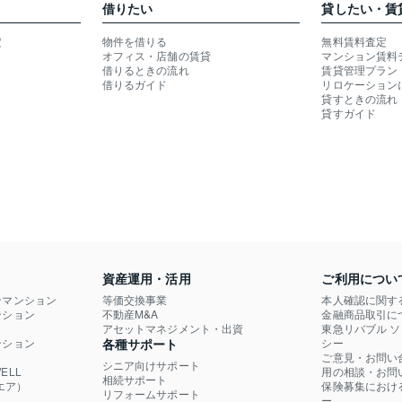
借りたい
貸したい・賃
定
物件を借りる
無料賃料査定
オフィス・店舗の賃貸
マンション賃料
借りるときの流れ
賃貸管理プラン
借りるガイド
リロケーション
貸すときの流れ
貸すガイド
資産運用・活用
ご利用につい
ンマンション
等価交換事業
本人確認に関す
ション

不動産M&A
金融商品取引に
）
アセットマネジメント・出資
東急リバブル 
ション

各種サポート
シー
ご意見・お問い
シニア向けサポート
LL

用の相談・お問
相続サポート
エア）
保険募集におけ
リフォームサポート
ー