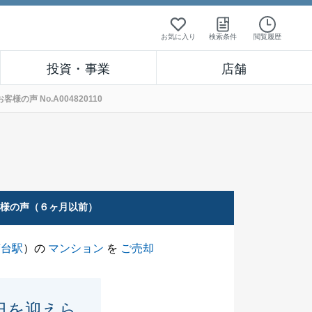
お気に入り
検索条件
閲覧履歴
投資・事業
店舗
声 No.A004820110
客様の声（６ヶ月以前）
南台駅
）の
マンション
を
ご売却
日を迎えら