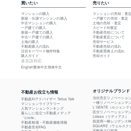
買いたい
売りたい
マンションの購入
マンションの売却・査
新築・分譲マンションの購入
一戸建ての売却・査定
中古マンションの購入
土地の売却・査定
一戸建ての購入
スピードAI査定
新築一戸建ての購入
不動産売却について
中古一戸建ての購入
不動産査定について
土地の購入
売却サービス
不動産購入の流れ
不動産売却の流れ
注目キーワード物件特集
不動産買換えの流れ
購入ガイド
売却ガイド
多言語対応
English
繁体中文
簡体中文
オリジナルブランド
不動産お役立ち情報
当社売主リノベーショ
不動産AIアドバイザー Tellus Talk
一棟リノベーションマン
マンションライブラリー
L`GENTE（ルジェンテ
人気マンションランキング
区分リノベーションマン
暮らしに役立つ不動産メディア

Lideas（リディアス）
「Lnote」
投資用一棟レジデンスWE
不動産相場・不動産価格情報
SQUARE（ウェルスク
不動産売却FAQ
不動産小口投資
