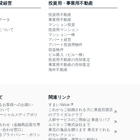
貸経営
投資用・事業用不動産
投資用不動産
データ
事業用不動産
マンション投資
について
投資用マンション
マンション一棟
アパート経営
アパート投資用物件
収益物件
ビル購入（ビル一棟）
投資用不動産の売却査定
事業用不動産の売却査定
海外不動産
て
関連リンク
るお客様へのお願い
すまいValue
ついて
これからご結婚される方に東急百貨店
ソーシャルメディアポリ
のブライダルクラブ
人材サービスのご用命は 東急リバブ
合わせ（金融商品取引専
ルスタッフ株式会社まで
い合わせ窓口）
東北の逸品を贈ります 東北すぐれも
るプライバシー・ポリシ
のセレクション
民泊の開業・運営のご相談は