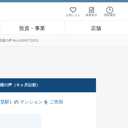
お気に入り
検索条件
閲覧履歴
投資・事業
店舗
 No.A004772031
客様の声（６ヶ月以前）
辻堂駅
）の
マンション
を
ご売却