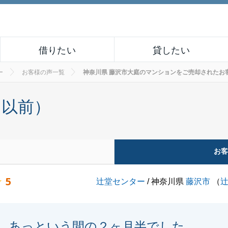
借りたい
貸したい
ー
お客様の声一覧
神奈川県 藤沢市大庭のマンションをご売却されたお客様の声
月以前）
お
5
辻堂センター
/ 神奈川県
藤沢市
（
あっという間の２ヶ月半でした