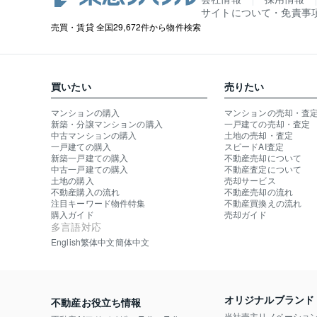
サイトについて・免責事
売買・賃貸 全国29,672件から物件検索
買いたい
売りたい
マンションの購入
マンションの売却・査
新築・分譲マンションの購入
一戸建ての売却・査定
中古マンションの購入
土地の売却・査定
一戸建ての購入
スピードAI査定
新築一戸建ての購入
不動産売却について
中古一戸建ての購入
不動産査定について
土地の購入
売却サービス
不動産購入の流れ
不動産売却の流れ
注目キーワード物件特集
不動産買換えの流れ
購入ガイド
売却ガイド
多言語対応
English
繁体中文
簡体中文
オリジナルブランド
不動産お役立ち情報
当社売主リノベーショ