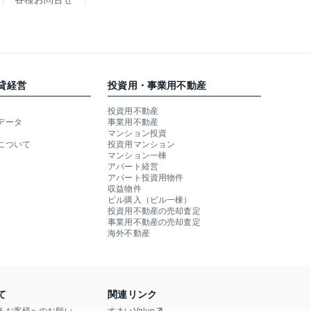
貸経営
投資用・事業用不動産
投資用不動産
データ
事業用不動産
マンション投資
について
投資用マンション
マンション一棟
アパート経営
アパート投資用物件
収益物件
ビル購入（ビル一棟）
投資用不動産の売却査定
事業用不動産の売却査定
海外不動産
て
関連リンク
るお客様へのお願い
すまいValue