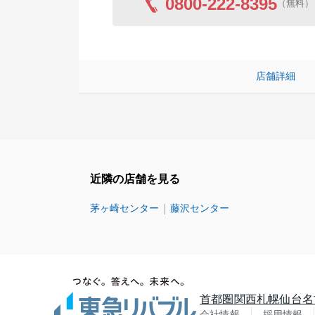
0800-222-8395
（無料）
店舗詳細
近隣の店舗を見る
茅ヶ崎センター
藤沢センター
首都圏
関西
札幌
仙台
名
会社情報
採用情報