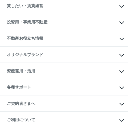
不動産売却について
注目キーワード物件特集
オフィス・店舗の賃貸
貸したい・賃貸経営
不動産査定について
購入ガイド
借りるときの流れ
売却サービス
借りるガイド
不動産売却の流れ
無料賃料査定
多言語対応
不動産買換えの流れ
マンション賃料データ
投資用・事業用不動産
売却ガイド
賃貸管理プラン
English
繁体中文
簡体中文
リロケーションについて
投資用不動産
貸すときの流れ
事業用不動産
不動産お役立ち情報
貸すガイド
マンション投資
投資用マンション
不動産AIアドバイザー Tellus Talk
マンション一棟
マンションライブラリー
オリジナルブランド
アパート経営
人気マンションランキング
アパート投資用物件
暮らしに役立つ不動産メディア

収益物件
当社売主リノベーションマンション
「Lnote」
ビル購入（ビル一棟）
一棟リノベーションマンション

資産運用・活用
不動産相場・不動産価格情報
投資用不動産の売却査定
L`GENTE（ルジェンテ）
不動産売却FAQ
事業用不動産の売却査定
区分リノベーションマンション

不動産コラム・ニュース
等価交換事業
海外不動産
Lideas（リディアス）
不動産用語集
不動産M&A
各種サポート
投資用一棟レジデンスWELL

不動産なんでもネット相談室
アセットマネジメント・出資
SQUARE（ウェルスクエア）
住まいの税金
不動産小口投資

シニア向けサポート
物件一括検索（購入＆賃貸）
LEGACIA（レガシア）
相続サポート
ご契約者さまへ
リフォームサポート
ご契約者さまサポートメニュー
ご紹介・再契約特典
ご利用について
入居者様専用-各種ご案内（賃貸）
東急こすもす会「こすもすWeb」