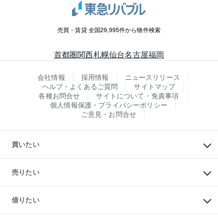
売買・賃貸 全国29,995件から物件検索
首都圏
関西
札幌
仙台
名古屋
福岡
会社情報
採用情報
ニュースリリース
ヘルプ・よくあるご質問
サイトマップ
各種お問合せ
サイトについて・免責事項
個人情報保護・プライバシーポリシー
ご意見・お問合せ
買いたい
マンションの購入
新築・分譲マンションの購入
売りたい
中古マンションの購入
一戸建ての購入
マンションの売却・査定
新築一戸建ての購入
一戸建ての売却・査定
借りたい
中古一戸建ての購入
土地の売却・査定
土地の購入
スピードAI査定
不動産購入の流れ
物件を借りる