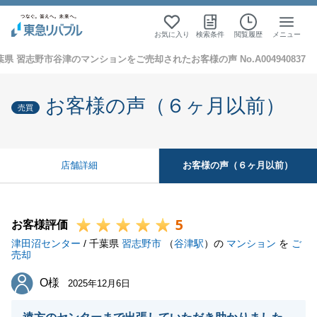
お気に入り
検索条件
閲覧履歴
メニュー
葉県 習志野市谷津のマンションをご売却されたお客様の声 No.A004940837
お客様の声（６ヶ月以前）
売買
お客様の声（６ヶ月以前）
店舗詳細
5
お客様評価
津田沼センター
/ 千葉県
習志野市
（
谷津駅
）の
マンション
を
ご
売却
O様
O様
2025年12月6日