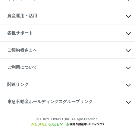
人気マンションランキング
アパート投資用物件
暮らしに役立つ不動産メディア

収益物件
当社売主リノベーションマンション
「Lnote」
ビル購入（ビル一棟）
一棟リノベーションマンション

資産運用・活用
不動産相場・不動産価格情報
投資用不動産の売却査定
L`GENTE（ルジェンテ）
不動産売却FAQ
事業用不動産の売却査定
区分リノベーションマンション

不動産コラム・ニュース
等価交換事業
海外不動産
Lideas（リディアス）
不動産用語集
不動産M&A
各種サポート
投資用一棟レジデンスWELL

不動産なんでもネット相談室
アセットマネジメント・出資
SQUARE（ウェルスクエア）
住まいの税金
不動産小口投資

シニア向けサポート
物件一括検索（購入＆賃貸）
LEGACIA（レガシア）
相続サポート
ご契約者さまへ
リフォームサポート
ご契約者さまサポートメニュー
ご紹介・再契約特典
ご利用について
入居者様専用-各種ご案内（賃貸）
東急こすもす会「こすもすWeb」
本人確認に関するお客様へのお願い
金融商品取引について
関連リンク
東急リバブル ソーシャルメディアポリシー
ご意見・お問い合わせ（金融商品取引専用の相談・お問い合わせ窓口）
すまいValue
保険募集におけるプライバシー・ポリシー
これからご結婚される方に東急百貨店のブライダルクラブ
東急不動産ホールディングスグループリンク
ダイレクトメール（郵送物）・Eメールなどの送付停止について
人材サービスのご用命は 東急リバブルスタッフ株式会社まで
宅地建物取引業者の皆様へ
東北の逸品を贈ります 東北すぐれものセレクション
東急不動産
民泊の開業・運営のご相談は「ReINN株式会社」まで
東急コミュニティー
© TOKYU LIVABLE,INC.All Right Reserved.
東急リバブル
東急住宅リース
学生情報センター（ナジック）