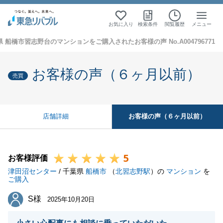
お気に入り
検索条件
閲覧履歴
メニュー
 船橋市習志野台のマンションをご購入されたお客様の声 No.A004796771
お客様の声（６ヶ月以前）
売買
お客様の声（６ヶ月以前）
店舗詳細
5
お客様評価
津田沼センター
/ 千葉県
船橋市
（
北習志野駅
）の
マンション
を
ご購入
S様
S様
2025年10月20日