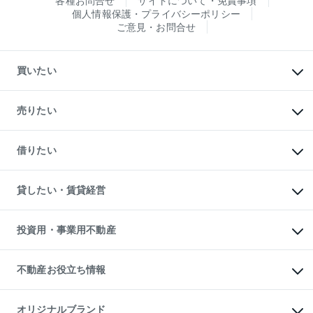
各種お問合せ
サイトについて・免責事項
個人情報保護・プライバシーポリシー
ご意見・お問合せ
買いたい
マンションの購入
新築・分譲マンションの購入
売りたい
中古マンションの購入
一戸建ての購入
マンションの売却・査定
新築一戸建ての購入
一戸建ての売却・査定
借りたい
中古一戸建ての購入
土地の売却・査定
土地の購入
スピードAI査定
不動産購入の流れ
物件を借りる
不動産売却について
注目キーワード物件特集
オフィス・店舗の賃貸
貸したい・賃貸経営
不動産査定について
購入ガイド
借りるときの流れ
売却サービス
借りるガイド
不動産売却の流れ
無料賃料査定
多言語対応
不動産買換えの流れ
マンション賃料データ
投資用・事業用不動産
売却ガイド
賃貸管理プラン
English
繁体中文
簡体中文
リロケーションについて
投資用不動産
貸すときの流れ
事業用不動産
不動産お役立ち情報
貸すガイド
マンション投資
投資用マンション
不動産AIアドバイザー Tellus Talk
マンション一棟
マンションライブラリー
オリジナルブランド
アパート経営