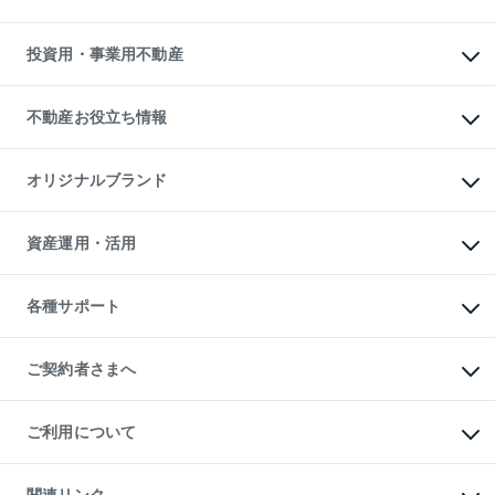
購入ガイド
借りるときの流れ
売却サービス
借りるガイド
不動産売却の流れ
無料賃料査定
多言語対応
不動産買換えの流れ
マンション賃料データ
投資用・事業用不動産
売却ガイド
賃貸管理プラン
English
繁体中文
簡体中文
リロケーションについて
投資用不動産
貸すときの流れ
事業用不動産
不動産お役立ち情報
貸すガイド
マンション投資
投資用マンション
不動産AIアドバイザー Tellus Talk
マンション一棟
マンションライブラリー
オリジナルブランド
アパート経営
人気マンションランキング
アパート投資用物件
暮らしに役立つ不動産メディア

収益物件
当社売主リノベーションマンション
「Lnote」
ビル購入（ビル一棟）
一棟リノベーションマンション

資産運用・活用
不動産相場・不動産価格情報
投資用不動産の売却査定
L`GENTE（ルジェンテ）
不動産売却FAQ
事業用不動産の売却査定
区分リノベーションマンション

不動産コラム・ニュース
等価交換事業
海外不動産
Lideas（リディアス）
不動産用語集
不動産M&A
各種サポート
投資用一棟レジデンスWELL

不動産なんでもネット相談室
アセットマネジメント・出資
SQUARE（ウェルスクエア）
住まいの税金
不動産小口投資

シニア向けサポート
物件一括検索（購入＆賃貸）
LEGACIA（レガシア）
相続サポート
ご契約者さまへ
リフォームサポート
ご契約者さまサポートメニュー
ご紹介・再契約特典
ご利用について
入居者様専用-各種ご案内（賃貸）
東急こすもす会「こすもすWeb」
本人確認に関するお客様へのお願い
金融商品取引について