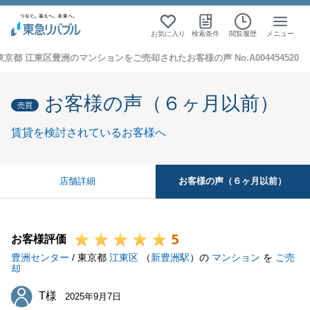
お気に入り
検索条件
閲覧履歴
メニュー
東京都 江東区豊洲のマンションをご売却されたお客様の声 No.A004454520
お客様の声（６ヶ月以前）
売買
賃貸を検討されているお客様へ
お客様の声（６ヶ月以前）
店舗詳細
5
お客様評価
豊洲センター
/ 東京都
江東区
（
新豊洲駅
）の
マンション
を
ご売
却
T様
T様
2025年9月7日