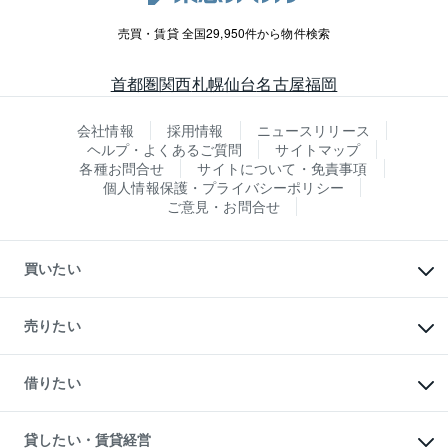
売買・賃貸 全国29,950件から物件検索
首都圏
関西
札幌
仙台
名古屋
福岡
会社情報
採用情報
ニュースリリース
ヘルプ・よくあるご質問
サイトマップ
各種お問合せ
サイトについて・免責事項
個人情報保護・プライバシーポリシー
ご意見・お問合せ
買いたい
マンションの購入
新築・分譲マンションの購入
売りたい
中古マンションの購入
一戸建ての購入
マンションの売却・査定
新築一戸建ての購入
一戸建ての売却・査定
借りたい
中古一戸建ての購入
土地の売却・査定
土地の購入
スピードAI査定
不動産購入の流れ
物件を借りる
不動産売却について
注目キーワード物件特集
オフィス・店舗の賃貸
貸したい・賃貸経営
不動産査定について