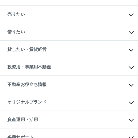
マンションの購入
新築・分譲マンションの購入
売りたい
中古マンションの購入
一戸建ての購入
マンションの売却・査定
新築一戸建ての購入
一戸建ての売却・査定
借りたい
中古一戸建ての購入
土地の売却・査定
土地の購入
スピードAI査定
不動産購入の流れ
物件を借りる
不動産売却について
注目キーワード物件特集
オフィス・店舗の賃貸
貸したい・賃貸経営
不動産査定について
購入ガイド
借りるときの流れ
売却サービス
借りるガイド
不動産売却の流れ
無料賃料査定
多言語対応
不動産買換えの流れ
マンション賃料データ
投資用・事業用不動産
売却ガイド
賃貸管理プラン
English
繁体中文
簡体中文
リロケーションについて
投資用不動産
貸すときの流れ
事業用不動産
不動産お役立ち情報
貸すガイド
マンション投資
投資用マンション
不動産AIアドバイザー Tellus Talk
マンション一棟
マンションライブラリー
オリジナルブランド
アパート経営
人気マンションランキング
アパート投資用物件
暮らしに役立つ不動産メディア

収益物件
当社売主リノベーションマンション
「Lnote」
ビル購入（ビル一棟）
一棟リノベーションマンション

資産運用・活用
不動産相場・不動産価格情報
投資用不動産の売却査定
L`GENTE（ルジェンテ）
不動産売却FAQ
事業用不動産の売却査定
区分リノベーションマンション

不動産コラム・ニュース
等価交換事業
海外不動産
Lideas（リディアス）
不動産用語集
不動産M&A
各種サポート
投資用一棟レジデンスWELL
