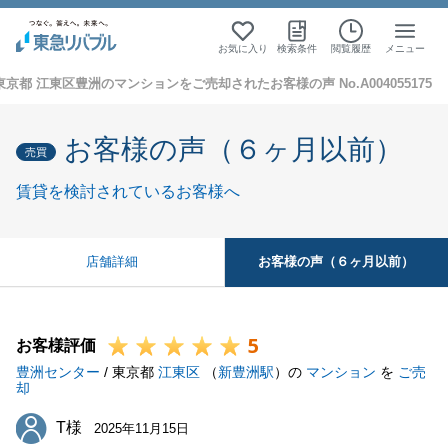
お気に入り
検索条件
閲覧履歴
メニュー
東京都 江東区豊洲のマンションをご売却されたお客様の声 No.A004055175
お客様の声（６ヶ月以前）
売買
賃貸を検討されているお客様へ
お客様の声（６ヶ月以前）
店舗詳細
5
お客様評価
豊洲センター
/ 東京都
江東区
（
新豊洲駅
）の
マンション
を
ご売
却
T様
T様
2025年11月15日