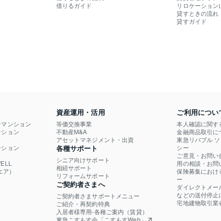
借りるガイド
リロケーション
貸すときの流れ
貸すガイド
資産運用・活用
ご利用につい
ンマンション
等価交換事業
本人確認に関す
ション

不動産M&A
金融商品取引に
）
アセットマネジメント・出資
東急リバブル 
ション

各種サポート
シー
ご意見・お問い
シニア向けサポート
LL

用の相談・お問
相続サポート
エア）
保険募集におけ
リフォームサポート
ー
ご契約者さまへ
ダイレクトメー
などの送付停止
ご契約者さまサポートメニュー
宅地建物取引業
ご紹介・再契約特典
入居者様専用-各種ご案内（賃貸）
東急こすもす会「こすもすWeb」