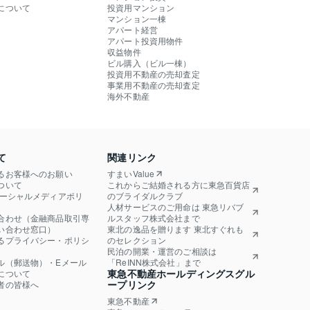
について
投資用マンション
マンション一棟
アパート経営
アパート投資用物件
収益物件
ビル購入（ビル一棟）
投資用不動産の売却査定
事業用不動産の売却査定
海外不動産
て
関連リンク
るお客様へのお願い
すまいValue
ついて
これからご結婚される方に東急百貨店
ソーシャルメディアポリ
のブライダルクラブ
人材サービスのご用命は 東急リバブ
合わせ（金融商品取引専
ルスタッフ株式会社まで
い合わせ窓口）
東北の逸品を贈ります 東北すぐれも
るプライバシー・ポリシ
のセレクション
民泊の開業・運営のご相談は
ル（郵送物）・Eメール
「ReINN株式会社」まで
東急不動産ホールディングスグル
について
ープリンク
者の皆様へ
東急不動産