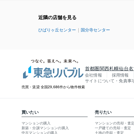
近隣の店舗を見る
ひばりヶ丘センター
国分寺センター
首都圏
関西
札幌
仙台
名
会社情報
採用情報
サイトについて・免責事
売買・賃貸 全国29,686件から物件検索
買いたい
売りたい
マンションの購入
マンションの売却・査
新築・分譲マンションの購入
一戸建ての売却・査定
中古マンションの購入
土地の売却・査定