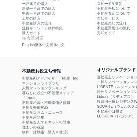
一戸建ての購入
スピードAI査定
新築一戸建ての購入
不動産売却について
中古一戸建ての購入
不動産査定について
土地の購入
売却サービス
不動産購入の流れ
不動産売却の流れ
注目キーワード物件特集
不動産買換えの流れ
購入ガイド
売却ガイド
多言語対応
English
繁体中文
簡体中文
オリジナルブランド
不動産お役立ち情報
当社売主リノベーショ
不動産AIアドバイザー Tellus Talk
一棟リノベーションマン
マンションライブラリー
L`GENTE（ルジェンテ
人気マンションランキング
区分リノベーションマン
暮らしに役立つ不動産メディア

Lideas（リディアス）
「Lnote」
投資用一棟レジデンスWE
不動産相場・不動産価格情報
SQUARE（ウェルスク
不動産売却FAQ
不動産小口投資

不動産コラム・ニュース
LEGACIA（レガシア）
不動産用語集
不動産なんでもネット相談室
住まいの税金
物件一括検索（購入＆賃貸）