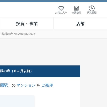
お気に入り
検索条件
閲覧履歴
投資・事業
店舗
声 No.A004820676
客様の声（６ヶ月以前）
公園駅
）の
マンション
を
ご売却