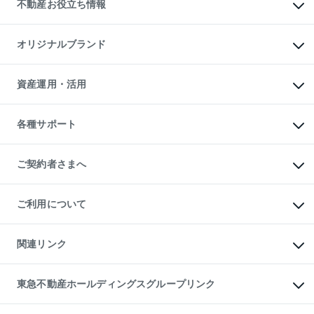
事業用不動産
不動産お役立ち情報
貸すガイド
マンション投資
投資用マンション
不動産AIアドバイザー Tellus Talk
マンション一棟
マンションライブラリー
オリジナルブランド
アパート経営
人気マンションランキング
アパート投資用物件
暮らしに役立つ不動産メディア

収益物件
当社売主リノベーションマンション
「Lnote」
ビル購入（ビル一棟）
一棟リノベーションマンション

資産運用・活用
不動産相場・不動産価格情報
投資用不動産の売却査定
L`GENTE（ルジェンテ）
不動産売却FAQ
事業用不動産の売却査定
区分リノベーションマンション

不動産コラム・ニュース
等価交換事業
海外不動産
Lideas（リディアス）
不動産用語集
不動産M&A
各種サポート
投資用一棟レジデンスWELL

不動産なんでもネット相談室
アセットマネジメント・出資
SQUARE（ウェルスクエア）
住まいの税金
不動産小口投資

シニア向けサポート
物件一括検索（購入＆賃貸）
LEGACIA（レガシア）
相続サポート
ご契約者さまへ
リフォームサポート
ご契約者さまサポートメニュー
ご紹介・再契約特典
ご利用について
入居者様専用-各種ご案内（賃貸）
東急こすもす会「こすもすWeb」
本人確認に関するお客様へのお願い
金融商品取引について
関連リンク
東急リバブル ソーシャルメディアポリシー
ご意見・お問い合わせ（金融商品取引専用の相談・お問い合わせ窓口）
すまいValue
保険募集におけるプライバシー・ポリシー
これからご結婚される方に東急百貨店のブライダルクラブ
東急不動産ホールディングスグループリンク
ダイレクトメール（郵送物）・Eメールなどの送付停止について
人材サービスのご用命は 東急リバブルスタッフ株式会社まで
宅地建物取引業者の皆様へ
東北の逸品を贈ります 東北すぐれものセレクション
東急不動産
民泊の開業・運営のご相談は「ReINN株式会社」まで