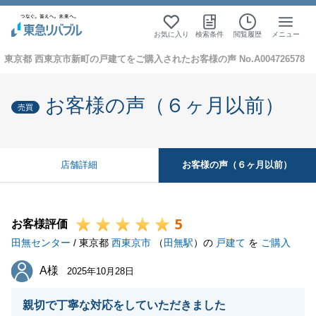
お気に入り
検索条件
閲覧履歴
メニュー
東京都 西東京市新町の戸建てをご購入されたお客様の声 No.A004726578
お客様の声（６ヶ月以前）
売買
お客様の声（６ヶ月以前）
店舗詳細
5
お客様評価
田無センター
/ 東京都
西東京市
（
田無駅
）の
戸建て
を
ご購入
A様
A様
2025年10月28日
親切で丁寧な対応をしていただきました