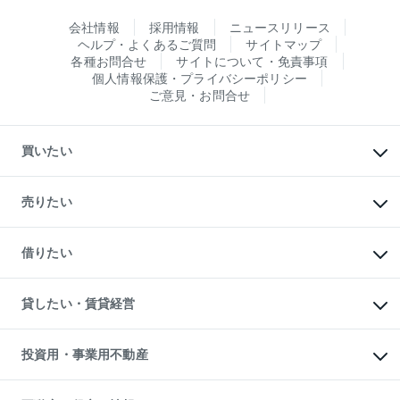
会社情報
採用情報
ニュースリリース
ヘルプ・よくあるご質問
サイトマップ
各種お問合せ
サイトについて・免責事項
個人情報保護・プライバシーポリシー
ご意見・お問合せ
買いたい
マンションの購入
新築・分譲マンションの購入
売りたい
中古マンションの購入
一戸建ての購入
マンションの売却・査定
新築一戸建ての購入
一戸建ての売却・査定
借りたい
中古一戸建ての購入
土地の売却・査定
土地の購入
スピードAI査定
不動産購入の流れ
物件を借りる
不動産売却について
注目キーワード物件特集
オフィス・店舗の賃貸
貸したい・賃貸経営
不動産査定について
購入ガイド
借りるときの流れ
売却サービス
借りるガイド
不動産売却の流れ
無料賃料査定
多言語対応
不動産買換えの流れ
マンション賃料データ
投資用・事業用不動産
売却ガイド
賃貸管理プラン
English
繁体中文
簡体中文
リロケーションについて
投資用不動産
貸すときの流れ