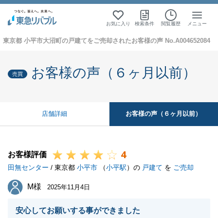
お気に入り
検索条件
閲覧履歴
メニュー
東京都 小平市大沼町の戸建てをご売却されたお客様の声 No.A004652084
お客様の声（６ヶ月以前）
売買
お客様の声（６ヶ月以前）
店舗詳細
4
お客様評価
田無センター
/ 東京都
小平市
（
小平駅
）の
戸建て
を
ご売却
M様
M様
2025年11月4日
安心してお願いする事ができました