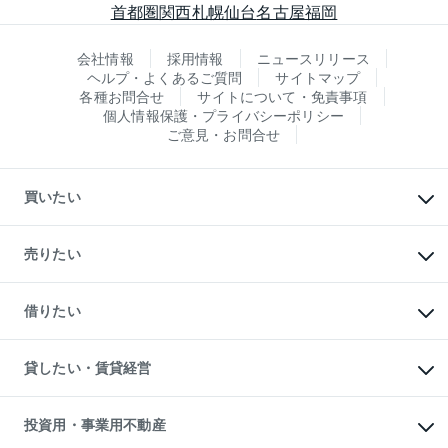
首都圏
関西
札幌
仙台
名古屋
福岡
会社情報
採用情報
ニュースリリース
ヘルプ・よくあるご質問
サイトマップ
各種お問合せ
サイトについて・免責事項
個人情報保護・プライバシーポリシー
ご意見・お問合せ
買いたい
マンションの購入
新築・分譲マンションの購入
売りたい
中古マンションの購入
一戸建ての購入
マンションの売却・査定
新築一戸建ての購入
一戸建ての売却・査定
借りたい
中古一戸建ての購入
土地の売却・査定
土地の購入
スピードAI査定
不動産購入の流れ
物件を借りる
不動産売却について
注目キーワード物件特集
オフィス・店舗の賃貸
貸したい・賃貸経営
不動産査定について
購入ガイド
借りるときの流れ
売却サービス
借りるガイド
不動産売却の流れ
無料賃料査定
多言語対応
不動産買換えの流れ
マンション賃料データ
投資用・事業用不動産
売却ガイド
賃貸管理プラン
English
繁体中文
簡体中文