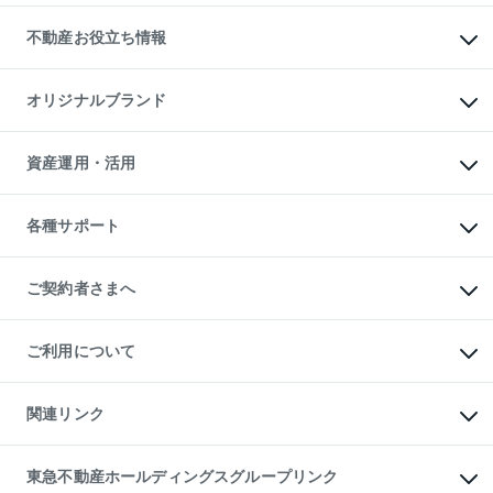
リロケーションについて
投資用不動産
貸すときの流れ
事業用不動産
不動産お役立ち情報
貸すガイド
マンション投資
投資用マンション
不動産AIアドバイザー Tellus Talk
マンション一棟
マンションライブラリー
オリジナルブランド
アパート経営
人気マンションランキング
アパート投資用物件
暮らしに役立つ不動産メディア

収益物件
当社売主リノベーションマンション
「Lnote」
ビル購入（ビル一棟）
一棟リノベーションマンション

資産運用・活用
不動産相場・不動産価格情報
投資用不動産の売却査定
L`GENTE（ルジェンテ）
不動産売却FAQ
事業用不動産の売却査定
区分リノベーションマンション

不動産コラム・ニュース
等価交換事業
海外不動産
Lideas（リディアス）
不動産用語集
不動産M&A
各種サポート
投資用一棟レジデンスWELL

不動産なんでもネット相談室
アセットマネジメント・出資
SQUARE（ウェルスクエア）
住まいの税金
不動産小口投資

シニア向けサポート
物件一括検索（購入＆賃貸）
LEGACIA（レガシア）
相続サポート
ご契約者さまへ
リフォームサポート
ご契約者さまサポートメニュー
ご紹介・再契約特典
ご利用について
入居者様専用-各種ご案内（賃貸）
東急こすもす会「こすもすWeb」
本人確認に関するお客様へのお願い
金融商品取引について
関連リンク
東急リバブル ソーシャルメディアポリシー
ご意見・お問い合わせ（金融商品取引専用の相談・お問い合わせ窓口）
すまいValue
保険募集におけるプライバシー・ポリシー
これからご結婚される方に東急百貨店のブライダルクラブ
東急不動産ホールディングスグループリンク
ダイレクトメール（郵送物）・Eメールなどの送付停止について
人材サービスのご用命は 東急リバブルスタッフ株式会社まで