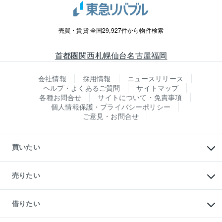
売買・賃貸 全国29,927件から物件検索
首都圏
関西
札幌
仙台
名古屋
福岡
会社情報
採用情報
ニュースリリース
ヘルプ・よくあるご質問
サイトマップ
各種お問合せ
サイトについて・免責事項
個人情報保護・プライバシーポリシー
ご意見・お問合せ
買いたい
マンションの購入
新築・分譲マンションの購入
売りたい
中古マンションの購入
一戸建ての購入
マンションの売却・査定
新築一戸建ての購入
一戸建ての売却・査定
借りたい
中古一戸建ての購入
土地の売却・査定
土地の購入
スピードAI査定
不動産購入の流れ
物件を借りる