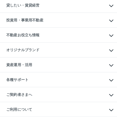
不動産売却について
注目キーワード物件特集
オフィス・店舗の賃貸
貸したい・賃貸経営
不動産査定について
購入ガイド
借りるときの流れ
売却サービス
借りるガイド
不動産売却の流れ
無料賃料査定
多言語対応
不動産買換えの流れ
マンション賃料データ
投資用・事業用不動産
売却ガイド
賃貸管理プラン
English
繁体中文
簡体中文
リロケーションについて
投資用不動産
貸すときの流れ
事業用不動産
不動産お役立ち情報
貸すガイド
マンション投資
投資用マンション
不動産AIアドバイザー Tellus Talk
マンション一棟
マンションライブラリー
オリジナルブランド
アパート経営
人気マンションランキング
アパート投資用物件
暮らしに役立つ不動産メディア

収益物件
当社売主リノベーションマンション
「Lnote」
ビル購入（ビル一棟）
一棟リノベーションマンション

資産運用・活用
不動産相場・不動産価格情報
投資用不動産の売却査定
L`GENTE（ルジェンテ）
不動産売却FAQ
事業用不動産の売却査定
区分リノベーションマンション

不動産コラム・ニュース
等価交換事業
海外不動産
Lideas（リディアス）
不動産用語集
不動産M&A
各種サポート
投資用一棟レジデンスWELL

不動産なんでもネット相談室
アセットマネジメント・出資
SQUARE（ウェルスクエア）
住まいの税金
不動産小口投資

シニア向けサポート
物件一括検索（購入＆賃貸）
LEGACIA（レガシア）
相続サポート
ご契約者さまへ
リフォームサポート
ご契約者さまサポートメニュー
ご紹介・再契約特典
ご利用について
入居者様専用-各種ご案内（賃貸）
東急こすもす会「こすもすWeb」