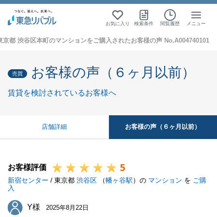
お気に入り
検索条件
閲覧履歴
メニュー
東京都 渋谷区本町のマンションをご購入されたお客様の声 No.A004740101
お客様の声（６ヶ月以前）
売買
賃貸を検討されているお客様へ
お客様の声（６ヶ月以前）
店舗詳細
5
お客様評価
新宿センター
/ 東京都
渋谷区
（
幡ヶ谷駅
）の
マンション
を
ご購
入
Y様
Y様
2025年8月22日