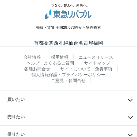
売買・賃貸 全国29,673件から物件検索
首都圏
関西
札幌
仙台
名古屋
福岡
会社情報
採用情報
ニュースリリース
ヘルプ・よくあるご質問
サイトマップ
各種お問合せ
サイトについて・免責事項
個人情報保護・プライバシーポリシー
ご意見・お問合せ
買いたい
マンションの購入
新築・分譲マンションの購入
売りたい
中古マンションの購入
一戸建ての購入
マンションの売却・査定
新築一戸建ての購入
一戸建ての売却・査定
借りたい
中古一戸建ての購入