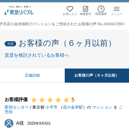
お気に入り
検索条件
閲覧履歴
メニュー
平市花小金井南町のマンションをご売却されたお客様の声 No.A004672903
お客様の声（６ヶ月以前）
売買
賃貸を検討されているお客様へ
お客様の声（６ヶ月以前）
店舗詳細
5
お客様評価
新宿センター
/ 東京都
小平市
（
花小金井駅
）の
マンション
を
ご
売却
A様
A様
2025年9月6日