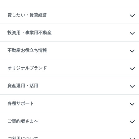
土地の売却・査定
土地の購入
スピードAI査定
不動産購入の流れ
物件を借りる
不動産売却について
注目キーワード物件特集
オフィス・店舗の賃貸
貸したい・賃貸経営
不動産査定について
購入ガイド
借りるときの流れ
売却サービス
借りるガイド
不動産売却の流れ
無料賃料査定
多言語対応
不動産買換えの流れ
マンション賃料データ
投資用・事業用不動産
売却ガイド
賃貸管理プラン
English
繁体中文
簡体中文
リロケーションについて
投資用不動産
貸すときの流れ
事業用不動産
不動産お役立ち情報
貸すガイド
マンション投資
投資用マンション
不動産AIアドバイザー Tellus Talk
マンション一棟
マンションライブラリー
オリジナルブランド
アパート経営
人気マンションランキング
アパート投資用物件
暮らしに役立つ不動産メディア

収益物件
当社売主リノベーションマンション
「Lnote」
ビル購入（ビル一棟）
一棟リノベーションマンション

資産運用・活用
不動産相場・不動産価格情報
投資用不動産の売却査定
L`GENTE（ルジェンテ）
不動産売却FAQ
事業用不動産の売却査定
区分リノベーションマンション

不動産コラム・ニュース
等価交換事業
海外不動産
Lideas（リディアス）
不動産用語集
不動産M&A
各種サポート
投資用一棟レジデンスWELL

不動産なんでもネット相談室
アセットマネジメント・出資
SQUARE（ウェルスクエア）
住まいの税金
不動産小口投資

シニア向けサポート
物件一括検索（購入＆賃貸）
LEGACIA（レガシア）
相続サポート
ご契約者さまへ
リフォームサポート
ご契約者さまサポートメニュー
ご紹介・再契約特典
ご利用について