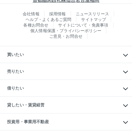
会社情報
採用情報
ニュースリリース
ヘルプ・よくあるご質問
サイトマップ
各種お問合せ
サイトについて・免責事項
個人情報保護・プライバシーポリシー
ご意見・お問合せ
買いたい
マンションの購入
新築・分譲マンションの購入
売りたい
中古マンションの購入
一戸建ての購入
マンションの売却・査定
新築一戸建ての購入
一戸建ての売却・査定
借りたい
中古一戸建ての購入
土地の売却・査定
土地の購入
スピードAI査定
不動産購入の流れ
物件を借りる
不動産売却について
注目キーワード物件特集
オフィス・店舗の賃貸
貸したい・賃貸経営
不動産査定について
購入ガイド
借りるときの流れ
売却サービス
借りるガイド
不動産売却の流れ
無料賃料査定
多言語対応
不動産買換えの流れ
マンション賃料データ
投資用・事業用不動産
売却ガイド
賃貸管理プラン
English
繁体中文
簡体中文
リロケーションについて