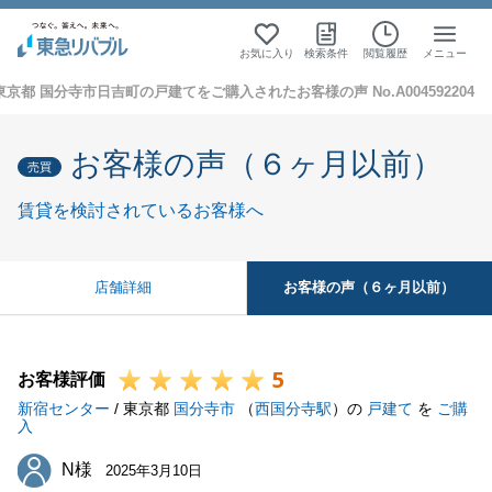
お気に入り
検索条件
閲覧履歴
メニュー
東京都 国分寺市日吉町の戸建てをご購入されたお客様の声 No.A004592204
お客様の声（６ヶ月以前）
売買
賃貸を検討されているお客様へ
お客様の声（６ヶ月以前）
店舗詳細
5
お客様評価
新宿センター
/ 東京都
国分寺市
（
西国分寺駅
）の
戸建て
を
ご購
入
N様
N様
2025年3月10日