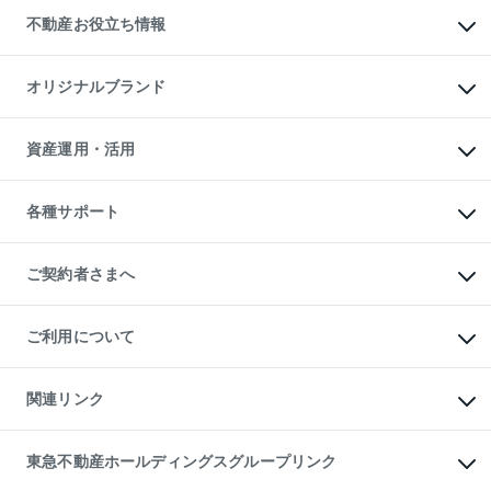
投資用不動産
貸すときの流れ
事業用不動産
不動産お役立ち情報
貸すガイド
マンション投資
投資用マンション
不動産AIアドバイザー Tellus Talk
マンション一棟
マンションライブラリー
オリジナルブランド
アパート経営
人気マンションランキング
アパート投資用物件
暮らしに役立つ不動産メディア

収益物件
当社売主リノベーションマンション
「Lnote」
ビル購入（ビル一棟）
一棟リノベーションマンション

資産運用・活用
不動産相場・不動産価格情報
投資用不動産の売却査定
L`GENTE（ルジェンテ）
不動産売却FAQ
事業用不動産の売却査定
区分リノベーションマンション

不動産コラム・ニュース
等価交換事業
海外不動産
Lideas（リディアス）
不動産用語集
不動産M&A
各種サポート
投資用一棟レジデンスWELL

不動産なんでもネット相談室
アセットマネジメント・出資
SQUARE（ウェルスクエア）
住まいの税金
不動産小口投資

シニア向けサポート
物件一括検索（購入＆賃貸）
LEGACIA（レガシア）
相続サポート
ご契約者さまへ
リフォームサポート
ご契約者さまサポートメニュー
ご紹介・再契約特典
ご利用について
入居者様専用-各種ご案内（賃貸）
東急こすもす会「こすもすWeb」
本人確認に関するお客様へのお願い
金融商品取引について
関連リンク
東急リバブル ソーシャルメディアポリシー
ご意見・お問い合わせ（金融商品取引専用の相談・お問い合わせ窓口）
すまいValue
保険募集におけるプライバシー・ポリシー
これからご結婚される方に東急百貨店のブライダルクラブ
東急不動産ホールディングスグループリンク
ダイレクトメール（郵送物）・Eメールなどの送付停止について
人材サービスのご用命は 東急リバブルスタッフ株式会社まで
宅地建物取引業者の皆様へ
東北の逸品を贈ります 東北すぐれものセレクション