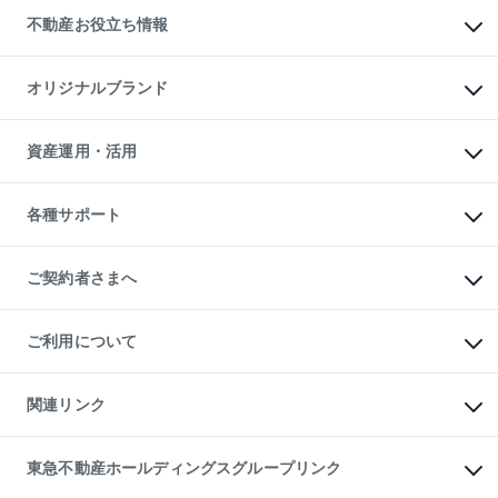
投資用不動産
貸すときの流れ
事業用不動産
不動産お役立ち情報
貸すガイド
マンション投資
投資用マンション
不動産AIアドバイザー Tellus Talk
マンション一棟
マンションライブラリー
オリジナルブランド
アパート経営
人気マンションランキング
アパート投資用物件
暮らしに役立つ不動産メディア

収益物件
当社売主リノベーションマンション
「Lnote」
ビル購入（ビル一棟）
一棟リノベーションマンション

資産運用・活用
不動産相場・不動産価格情報
投資用不動産の売却査定
L`GENTE（ルジェンテ）
不動産売却FAQ
事業用不動産の売却査定
区分リノベーションマンション

不動産コラム・ニュース
等価交換事業
海外不動産
Lideas（リディアス）
不動産用語集
不動産M&A
各種サポート
投資用一棟レジデンスWELL

不動産なんでもネット相談室
アセットマネジメント・出資
SQUARE（ウェルスクエア）
住まいの税金
不動産小口投資

シニア向けサポート
物件一括検索（購入＆賃貸）
LEGACIA（レガシア）
相続サポート
ご契約者さまへ
リフォームサポート
ご契約者さまサポートメニュー
ご紹介・再契約特典
ご利用について
入居者様専用-各種ご案内（賃貸）
東急こすもす会「こすもすWeb」
本人確認に関するお客様へのお願い
金融商品取引について
関連リンク
東急リバブル ソーシャルメディアポリシー
ご意見・お問い合わせ（金融商品取引専用の相談・お問い合わせ窓口）
すまいValue
保険募集におけるプライバシー・ポリシー
これからご結婚される方に東急百貨店のブライダルクラブ
東急不動産ホールディングスグループリンク
ダイレクトメール（郵送物）・Eメールなどの送付停止について
人材サービスのご用命は 東急リバブルスタッフ株式会社まで
宅地建物取引業者の皆様へ
東北の逸品を贈ります 東北すぐれものセレクション