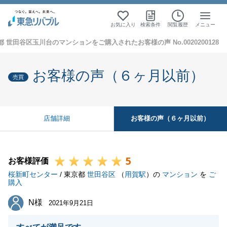
お気に入り
検索条件
閲覧履歴
メニュー
都 世田谷区玉川台のマンションをご購入されたお客様の声 No.0020200128
お客様の声（６ヶ月以前）
売買
お客様の声（６ヶ月以前）
店舗詳細
5
お客様評価
桜新町センター
/ 東京都
世田谷区
（
用賀駅
）の
マンション
を
ご
購入
N様
N様
2021年9月21日