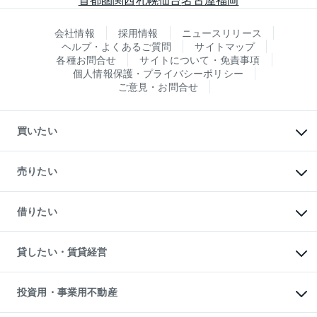
会社情報
採用情報
ニュースリリース
ヘルプ・よくあるご質問
サイトマップ
各種お問合せ
サイトについて・免責事項
個人情報保護・プライバシーポリシー
ご意見・お問合せ
買いたい
マンションの購入
新築・分譲マンションの購入
売りたい
中古マンションの購入
一戸建ての購入
マンションの売却・査定
新築一戸建ての購入
一戸建ての売却・査定
借りたい
中古一戸建ての購入
土地の売却・査定
土地の購入
スピードAI査定
不動産購入の流れ
物件を借りる
不動産売却について
注目キーワード物件特集
オフィス・店舗の賃貸
貸したい・賃貸経営
不動産査定について
購入ガイド
借りるときの流れ
売却サービス
借りるガイド
不動産売却の流れ
無料賃料査定
多言語対応
不動産買換えの流れ
マンション賃料データ
投資用・事業用不動産
売却ガイド
賃貸管理プラン
English
繁体中文
簡体中文
リロケーションについて