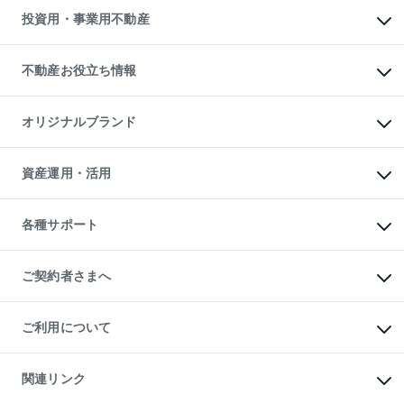
多言語対応
不動産買換えの流れ
マンション賃料データ
投資用・事業用不動産
売却ガイド
賃貸管理プラン
English
繁体中文
簡体中文
リロケーションについて
投資用不動産
貸すときの流れ
事業用不動産
不動産お役立ち情報
貸すガイド
マンション投資
投資用マンション
不動産AIアドバイザー Tellus Talk
マンション一棟
マンションライブラリー
オリジナルブランド
アパート経営
人気マンションランキング
アパート投資用物件
暮らしに役立つ不動産メディア

収益物件
当社売主リノベーションマンション
「Lnote」
ビル購入（ビル一棟）
一棟リノベーションマンション

資産運用・活用
不動産相場・不動産価格情報
投資用不動産の売却査定
L`GENTE（ルジェンテ）
不動産売却FAQ
事業用不動産の売却査定
区分リノベーションマンション

不動産コラム・ニュース
等価交換事業
海外不動産
Lideas（リディアス）
不動産用語集
不動産M&A
各種サポート
投資用一棟レジデンスWELL

不動産なんでもネット相談室
アセットマネジメント・出資
SQUARE（ウェルスクエア）
住まいの税金
不動産小口投資

シニア向けサポート
物件一括検索（購入＆賃貸）
LEGACIA（レガシア）
相続サポート
ご契約者さまへ
リフォームサポート
ご契約者さまサポートメニュー
ご紹介・再契約特典
ご利用について
入居者様専用-各種ご案内（賃貸）
東急こすもす会「こすもすWeb」
本人確認に関するお客様へのお願い
金融商品取引について
関連リンク
東急リバブル ソーシャルメディアポリシー
ご意見・お問い合わせ（金融商品取引専用の相談・お問い合わせ窓口）