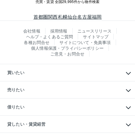
売買・賃貸 全国29,995件から物件検索
首都圏
関西
札幌
仙台
名古屋
福岡
会社情報
採用情報
ニュースリリース
ヘルプ・よくあるご質問
サイトマップ
各種お問合せ
サイトについて・免責事項
個人情報保護・プライバシーポリシー
ご意見・お問合せ
買いたい
マンションの購入
新築・分譲マンションの購入
売りたい
中古マンションの購入
一戸建ての購入
マンションの売却・査定
新築一戸建ての購入
一戸建ての売却・査定
借りたい
中古一戸建ての購入
土地の売却・査定
土地の購入
スピードAI査定
不動産購入の流れ
物件を借りる
不動産売却について
注目キーワード物件特集
オフィス・店舗の賃貸
貸したい・賃貸経営
不動産査定について
購入ガイド
借りるときの流れ
売却サービス
借りるガイド
不動産売却の流れ
無料賃料査定