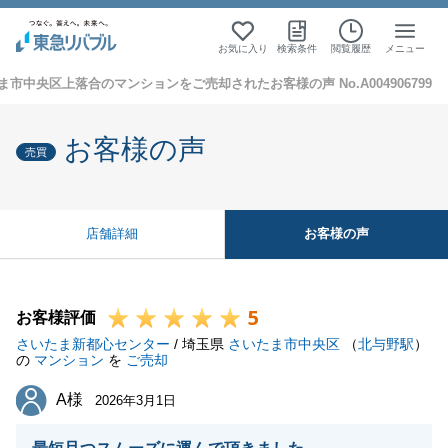
お気に入り
検索条件
閲覧履歴
メニュー
ま市中央区上落合のマンションをご売却されたお客様の声 No.A004906799
お客様の声
売買
お客様の声
店舗詳細
5
お客様評価
さいたま新都心センター
/ 埼玉県
さいたま市中央区
（
北与野駅
）
の
マンション
を
ご売却
A様
A様
2026年3月1日