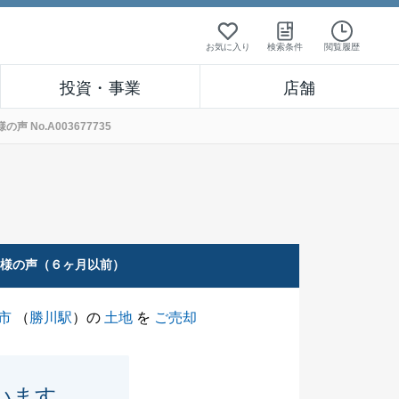
お気に入り
検索条件
閲覧履歴
投資・事業
店舗
No.A003677735
客様の声（６ヶ月以前）
市
（
勝川駅
）の
土地
を
ご売却
います