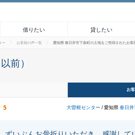
借りたい
貸したい
ター
お客様の声一覧
愛知県 春日井市下条町の土地をご売却されたお客様の声 
月以前）
お
5
大曽根センター
/ 愛知県
春日井
ずいぶんお骨折りいただき、感謝して