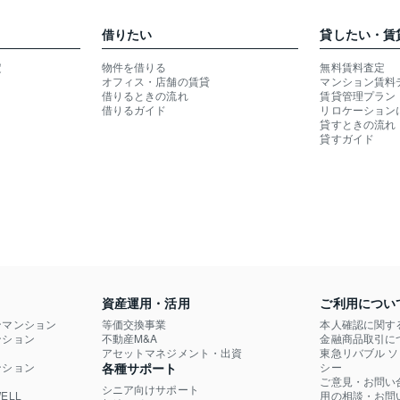
借りたい
貸したい・賃
定
物件を借りる
無料賃料査定
オフィス・店舗の賃貸
マンション賃料
借りるときの流れ
賃貸管理プラン
借りるガイド
リロケーション
貸すときの流れ
貸すガイド
資産運用・活用
ご利用につい
ンマンション
等価交換事業
本人確認に関す
ション

不動産M&A
金融商品取引に
）
アセットマネジメント・出資
東急リバブル 
ション

各種サポート
シー
ご意見・お問い
シニア向けサポート
LL

用の相談・お問