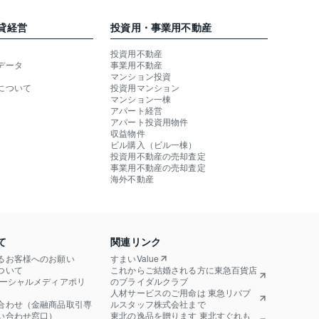
貸経営
投資用・事業用不動産
投資用不動産
データ
事業用不動産
マンション投資
について
投資用マンション
マンション一棟
アパート経営
アパート投資用物件
収益物件
ビル購入（ビル一棟）
投資用不動産の売却査定
事業用不動産の売却査定
海外不動産
て
関連リンク
るお客様へのお願い
すまいValue
ついて
これからご結婚される方に東急百貨店
ソーシャルメディアポリ
のブライダルクラブ
人材サービスのご用命は 東急リバブ
合わせ（金融商品取引専
ルスタッフ株式会社まで
い合わせ窓口）
東北の逸品を贈ります 東北すぐれも