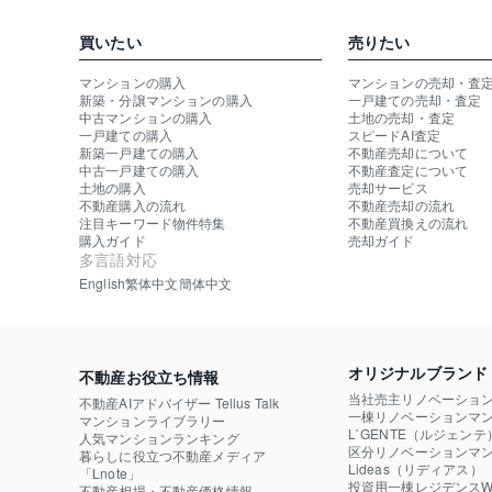
買いたい
売りたい
マンションの購入
マンションの売却・査
新築・分譲マンションの購入
一戸建ての売却・査定
中古マンションの購入
土地の売却・査定
一戸建ての購入
スピードAI査定
新築一戸建ての購入
不動産売却について
中古一戸建ての購入
不動産査定について
土地の購入
売却サービス
不動産購入の流れ
不動産売却の流れ
注目キーワード物件特集
不動産買換えの流れ
購入ガイド
売却ガイド
多言語対応
English
繁体中文
簡体中文
オリジナルブランド
不動産お役立ち情報
当社売主リノベーショ
不動産AIアドバイザー Tellus Talk
一棟リノベーションマン
マンションライブラリー
L`GENTE（ルジェンテ
人気マンションランキング
区分リノベーションマン
暮らしに役立つ不動産メディア

Lideas（リディアス）
「Lnote」
投資用一棟レジデンスWE
不動産相場・不動産価格情報