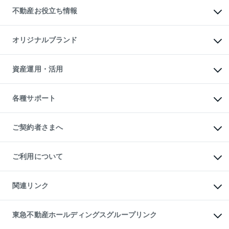
貸すときの流れ
事業用不動産
不動産お役立ち情報
貸すガイド
マンション投資
投資用マンション
不動産AIアドバイザー Tellus Talk
マンション一棟
マンションライブラリー
オリジナルブランド
アパート経営
人気マンションランキング
アパート投資用物件
暮らしに役立つ不動産メディア

収益物件
当社売主リノベーションマンション
「Lnote」
ビル購入（ビル一棟）
一棟リノベーションマンション

資産運用・活用
不動産相場・不動産価格情報
投資用不動産の売却査定
L`GENTE（ルジェンテ）
不動産売却FAQ
事業用不動産の売却査定
区分リノベーションマンション

不動産コラム・ニュース
等価交換事業
海外不動産
Lideas（リディアス）
不動産用語集
不動産M&A
各種サポート
投資用一棟レジデンスWELL

不動産なんでもネット相談室
アセットマネジメント・出資
SQUARE（ウェルスクエア）
住まいの税金
不動産小口投資

シニア向けサポート
物件一括検索（購入＆賃貸）
LEGACIA（レガシア）
相続サポート
ご契約者さまへ
リフォームサポート
ご契約者さまサポートメニュー
ご紹介・再契約特典
ご利用について
入居者様専用-各種ご案内（賃貸）
東急こすもす会「こすもすWeb」
本人確認に関するお客様へのお願い
金融商品取引について
関連リンク
東急リバブル ソーシャルメディアポリシー
ご意見・お問い合わせ（金融商品取引専用の相談・お問い合わせ窓口）
すまいValue
保険募集におけるプライバシー・ポリシー
これからご結婚される方に東急百貨店のブライダルクラブ
東急不動産ホールディングスグループリンク
ダイレクトメール（郵送物）・Eメールなどの送付停止について
人材サービスのご用命は 東急リバブルスタッフ株式会社まで
宅地建物取引業者の皆様へ
東北の逸品を贈ります 東北すぐれものセレクション