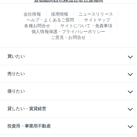
会社情報
採用情報
ニュースリリース
ヘルプ・よくあるご質問
サイトマップ
各種お問合せ
サイトについて・免責事項
個人情報保護・プライバシーポリシー
ご意見・お問合せ
買いたい
マンションの購入
新築・分譲マンションの購入
売りたい
中古マンションの購入
一戸建ての購入
マンションの売却・査定
新築一戸建ての購入
一戸建ての売却・査定
借りたい
中古一戸建ての購入
土地の売却・査定
土地の購入
スピードAI査定
不動産購入の流れ
物件を借りる
不動産売却について
注目キーワード物件特集
オフィス・店舗の賃貸
貸したい・賃貸経営
不動産査定について
購入ガイド
借りるときの流れ
売却サービス
借りるガイド
不動産売却の流れ
無料賃料査定
多言語対応
不動産買換えの流れ
マンション賃料データ
投資用・事業用不動産
売却ガイド
賃貸管理プラン
English
繁体中文
簡体中文
リロケーションについて
投資用不動産