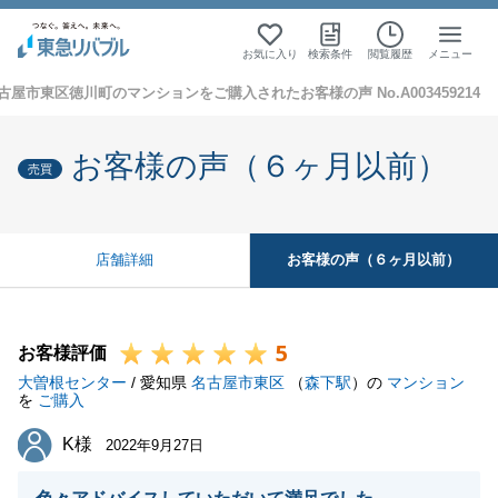
お気に入り
検索条件
閲覧履歴
メニュー
古屋市東区徳川町のマンションをご購入されたお客様の声 No.A003459214
お客様の声（６ヶ月以前）
売買
お客様の声（６ヶ月以前）
店舗詳細
5
お客様評価
大曽根センター
/ 愛知県
名古屋市東区
（
森下駅
）の
マンション
を
ご購入
K様
K様
2022年9月27日