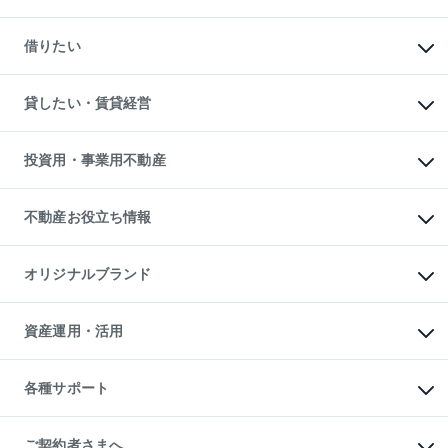
一戸建ての購入
マンションの売却・査定
新築一戸建ての購入
一戸建ての売却・査定
借りたい
中古一戸建ての購入
土地の売却・査定
土地の購入
スピードAI査定
不動産購入の流れ
物件を借りる
不動産売却について
注目キーワード物件特集
オフィス・店舗の賃貸
貸したい・賃貸経営
不動産査定について
購入ガイド
借りるときの流れ
売却サービス
借りるガイド
不動産売却の流れ
無料賃料査定
多言語対応
不動産買換えの流れ
マンション賃料データ
投資用・事業用不動産
売却ガイド
賃貸管理プラン
English
繁体中文
簡体中文
リロケーションについて
投資用不動産
貸すときの流れ
事業用不動産
不動産お役立ち情報
貸すガイド
マンション投資
投資用マンション
不動産AIアドバイザー Tellus Talk
マンション一棟
マンションライブラリー
オリジナルブランド
アパート経営
人気マンションランキング
アパート投資用物件
暮らしに役立つ不動産メディア

収益物件
当社売主リノベーションマンション
「Lnote」
ビル購入（ビル一棟）
一棟リノベーションマンション

資産運用・活用
不動産相場・不動産価格情報
投資用不動産の売却査定
L`GENTE（ルジェンテ）
不動産売却FAQ
事業用不動産の売却査定
区分リノベーションマンション

不動産コラム・ニュース
等価交換事業
海外不動産
Lideas（リディアス）
不動産用語集
不動産M&A
各種サポート
投資用一棟レジデンスWELL

不動産なんでもネット相談室
アセットマネジメント・出資
SQUARE（ウェルスクエア）
住まいの税金
不動産小口投資

シニア向けサポート
物件一括検索（購入＆賃貸）
LEGACIA（レガシア）
相続サポート
ご契約者さまへ