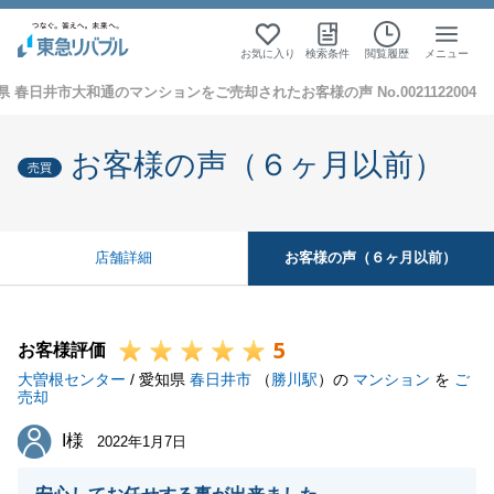
お気に入り
検索条件
閲覧履歴
メニュー
県 春日井市大和通のマンションをご売却されたお客様の声 No.0021122004
お客様の声（６ヶ月以前）
売買
お客様の声（６ヶ月以前）
店舗詳細
5
お客様評価
大曽根センター
/ 愛知県
春日井市
（
勝川駅
）の
マンション
を
ご
売却
I様
I様
2022年1月7日