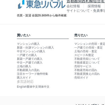
首都圏
関西
札幌
仙台
名
会社情報
採用情報
サイトについて・免責事
売買・賃貸 全国29,669件から物件検索
買いたい
売りたい
マンションの購入
マンションの売却・査
新築・分譲マンションの購入
一戸建ての売却・査定
中古マンションの購入
土地の売却・査定
一戸建ての購入
スピードAI査定
新築一戸建ての購入
不動産売却について
中古一戸建ての購入
不動産査定について
土地の購入
売却サービス
不動産購入の流れ
不動産売却の流れ
注目キーワード物件特集
不動産買換えの流れ
購入ガイド
売却ガイド
多言語対応
English
繁体中文
簡体中文