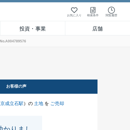
お気に入り
検索条件
閲覧履歴
投資・事業
店舗
A004789576
お客様の声
（
京成立石駅
）の
土地
を
ご売却
助かりまし