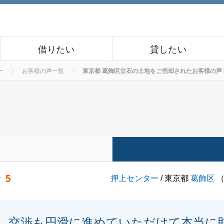
借りたい
貸したい
ー
お客様の声一覧
東京都 葛飾区立石の土地をご売却されたお客様の声 No.
5
押上センター
/ 東京都
葛飾区
交渉も円滑に進めていただけて本当に