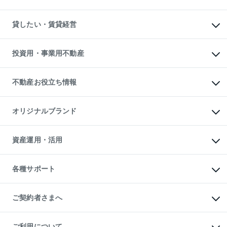
土地の売却・査定
土地の購入
スピードAI査定
不動産購入の流れ
物件を借りる
不動産売却について
注目キーワード物件特集
オフィス・店舗の賃貸
貸したい・賃貸経営
不動産査定について
購入ガイド
借りるときの流れ
売却サービス
借りるガイド
不動産売却の流れ
無料賃料査定
多言語対応
不動産買換えの流れ
マンション賃料データ
投資用・事業用不動産
売却ガイド
賃貸管理プラン
English
繁体中文
簡体中文
リロケーションについて
投資用不動産
貸すときの流れ
事業用不動産
不動産お役立ち情報
貸すガイド
マンション投資
投資用マンション
不動産AIアドバイザー Tellus Talk
マンション一棟
マンションライブラリー
オリジナルブランド
アパート経営
人気マンションランキング
アパート投資用物件
暮らしに役立つ不動産メディア

収益物件
当社売主リノベーションマンション
「Lnote」
ビル購入（ビル一棟）
一棟リノベーションマンション

資産運用・活用
不動産相場・不動産価格情報
投資用不動産の売却査定
L`GENTE（ルジェンテ）
不動産売却FAQ
事業用不動産の売却査定
区分リノベーションマンション

不動産コラム・ニュース
等価交換事業
海外不動産
Lideas（リディアス）
不動産用語集
不動産M&A
各種サポート
投資用一棟レジデンスWELL

不動産なんでもネット相談室
アセットマネジメント・出資
SQUARE（ウェルスクエア）
住まいの税金
不動産小口投資

シニア向けサポート
物件一括検索（購入＆賃貸）
LEGACIA（レガシア）
相続サポート
ご契約者さまへ
リフォームサポート
ご契約者さまサポートメニュー
ご紹介・再契約特典
ご利用について