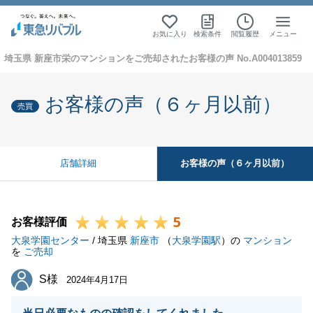
お気に入り
検索条件
閲覧履歴
メニュー
埼玉県 新座市栄のマンションをご売却されたお客様の声 No.A004013859
お客様の声（６ヶ月以前）
売買
お客様の声（６ヶ月以前）
店舗詳細
5
お客様評価
大泉学園センター
/ 埼玉県
新座市
（
大泉学園駅
）の
マンション
を
ご売却
S様
S様
2024年4月17日