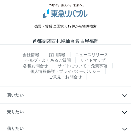
売買・賃貸 全国30,019件から物件検索
首都圏
関西
札幌
仙台
名古屋
福岡
会社情報
採用情報
ニュースリリース
ヘルプ・よくあるご質問
サイトマップ
各種お問合せ
サイトについて・免責事項
個人情報保護・プライバシーポリシー
ご意見・お問合せ
買いたい
マンションの購入
新築・分譲マンションの購入
売りたい
中古マンションの購入
一戸建ての購入
マンションの売却・査定
新築一戸建ての購入
一戸建ての売却・査定
借りたい
中古一戸建ての購入