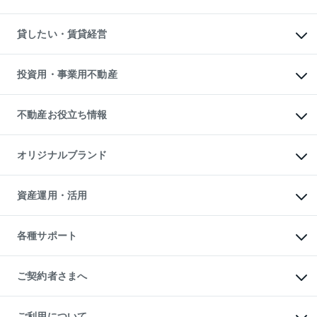
土地の売却・査定
土地の購入
スピードAI査定
不動産購入の流れ
物件を借りる
不動産売却について
注目キーワード物件特集
オフィス・店舗の賃貸
貸したい・賃貸経営
不動産査定について
購入ガイド
借りるときの流れ
売却サービス
借りるガイド
不動産売却の流れ
無料賃料査定
多言語対応
不動産買換えの流れ
マンション賃料データ
投資用・事業用不動産
売却ガイド
賃貸管理プラン
English
繁体中文
簡体中文
リロケーションについて
投資用不動産
貸すときの流れ
事業用不動産
不動産お役立ち情報
貸すガイド
マンション投資
投資用マンション
不動産AIアドバイザー Tellus Talk
マンション一棟
マンションライブラリー
オリジナルブランド
アパート経営
人気マンションランキング
アパート投資用物件
暮らしに役立つ不動産メディア

収益物件
当社売主リノベーションマンション
「Lnote」
ビル購入（ビル一棟）
一棟リノベーションマンション

資産運用・活用
不動産相場・不動産価格情報
投資用不動産の売却査定
L`GENTE（ルジェンテ）
不動産売却FAQ
事業用不動産の売却査定
区分リノベーションマンション

不動産コラム・ニュース
等価交換事業
海外不動産
Lideas（リディアス）
不動産用語集
不動産M&A
各種サポート
投資用一棟レジデンスWELL

不動産なんでもネット相談室
アセットマネジメント・出資
SQUARE（ウェルスクエア）
住まいの税金
不動産小口投資

シニア向けサポート
物件一括検索（購入＆賃貸）
LEGACIA（レガシア）
相続サポート
ご契約者さまへ
リフォームサポート
ご契約者さまサポートメニュー
ご紹介・再契約特典
ご利用について