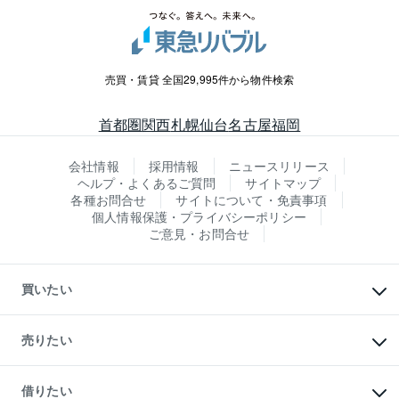
売買・賃貸 全国29,995件から物件検索
首都圏
関西
札幌
仙台
名古屋
福岡
会社情報
採用情報
ニュースリリース
ヘルプ・よくあるご質問
サイトマップ
各種お問合せ
サイトについて・免責事項
個人情報保護・プライバシーポリシー
ご意見・お問合せ
買いたい
マンションの購入
新築・分譲マンションの購入
売りたい
中古マンションの購入
一戸建ての購入
マンションの売却・査定
新築一戸建ての購入
一戸建ての売却・査定
借りたい
中古一戸建ての購入