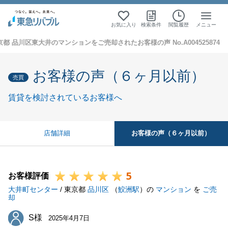
お気に入り
検索条件
閲覧履歴
メニュー
京都 品川区東大井のマンションをご売却されたお客様の声 No.A004525874
お客様の声（６ヶ月以前）
売買
賃貸を検討されているお客様へ
お客様の声（６ヶ月以前）
店舗詳細
5
お客様評価
大井町センター
/ 東京都
品川区
（
鮫洲駅
）の
マンション
を
ご売
却
S様
S様
2025年4月7日