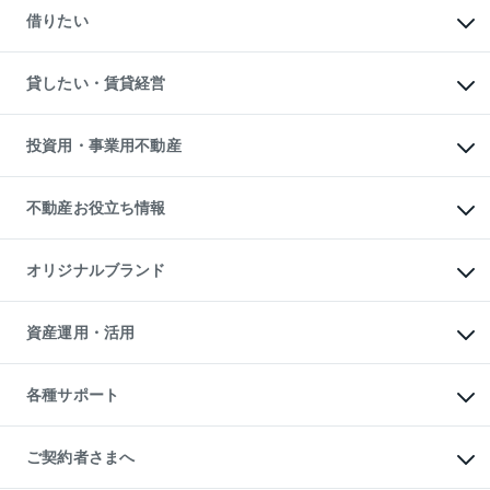
新築一戸建ての購入
一戸建ての売却・査定
借りたい
中古一戸建ての購入
土地の売却・査定
土地の購入
スピードAI査定
不動産購入の流れ
物件を借りる
不動産売却について
注目キーワード物件特集
オフィス・店舗の賃貸
貸したい・賃貸経営
不動産査定について
購入ガイド
借りるときの流れ
売却サービス
借りるガイド
不動産売却の流れ
無料賃料査定
多言語対応
不動産買換えの流れ
マンション賃料データ
投資用・事業用不動産
売却ガイド
賃貸管理プラン
English
繁体中文
簡体中文
リロケーションについて
投資用不動産
貸すときの流れ
事業用不動産
不動産お役立ち情報
貸すガイド
マンション投資
投資用マンション
不動産AIアドバイザー Tellus Talk
マンション一棟
マンションライブラリー
オリジナルブランド
アパート経営
人気マンションランキング
アパート投資用物件
暮らしに役立つ不動産メディア

収益物件
当社売主リノベーションマンション
「Lnote」
ビル購入（ビル一棟）
一棟リノベーションマンション

資産運用・活用
不動産相場・不動産価格情報
投資用不動産の売却査定
L`GENTE（ルジェンテ）
不動産売却FAQ
事業用不動産の売却査定
区分リノベーションマンション

不動産コラム・ニュース
等価交換事業
海外不動産
Lideas（リディアス）
不動産用語集
不動産M&A
各種サポート
投資用一棟レジデンスWELL

不動産なんでもネット相談室
アセットマネジメント・出資
SQUARE（ウェルスクエア）
住まいの税金
不動産小口投資

シニア向けサポート
物件一括検索（購入＆賃貸）
LEGACIA（レガシア）
相続サポート
ご契約者さまへ
リフォームサポート