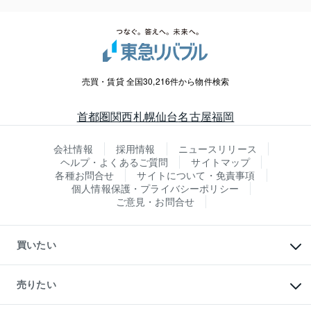
売買・賃貸 全国30,216件から物件検索
首都圏
関西
札幌
仙台
名古屋
福岡
会社情報
採用情報
ニュースリリース
ヘルプ・よくあるご質問
サイトマップ
各種お問合せ
サイトについて・免責事項
個人情報保護・プライバシーポリシー
ご意見・お問合せ
買いたい
マンションの購入
新築・分譲マンションの購入
売りたい
中古マンションの購入
一戸建ての購入
マンションの売却・査定