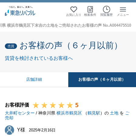
お気に入り
検索条件
閲覧履歴
メニュー
県 横浜市鶴見区下末吉の土地をご売却されたお客様の声 No.A004475510
お客様の声（６ヶ月以前）
売買
賃貸を検討されているお客様へ
お客様の声（６ヶ月以前）
店舗詳細
5
お客様評価
大井町センター
/ 神奈川県
横浜市鶴見区
（
鶴見駅
）の
土地
を
ご
売却
Y様
Y様
2025年2月16日