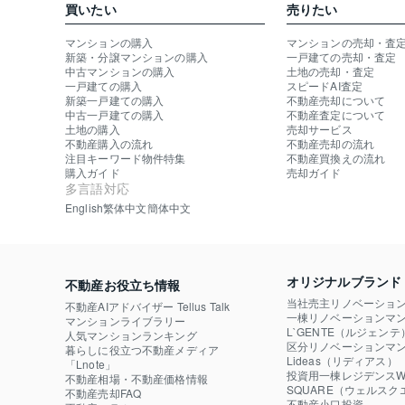
買いたい
売りたい
マンションの購入
マンションの売却・査
新築・分譲マンションの購入
一戸建ての売却・査定
中古マンションの購入
土地の売却・査定
一戸建ての購入
スピードAI査定
新築一戸建ての購入
不動産売却について
中古一戸建ての購入
不動産査定について
土地の購入
売却サービス
不動産購入の流れ
不動産売却の流れ
注目キーワード物件特集
不動産買換えの流れ
購入ガイド
売却ガイド
多言語対応
English
繁体中文
簡体中文
オリジナルブランド
不動産お役立ち情報
当社売主リノベーショ
不動産AIアドバイザー Tellus Talk
一棟リノベーションマン
マンションライブラリー
L`GENTE（ルジェンテ
人気マンションランキング
区分リノベーションマン
暮らしに役立つ不動産メディア

Lideas（リディアス）
「Lnote」
投資用一棟レジデンスWE
不動産相場・不動産価格情報
SQUARE（ウェルスク
不動産売却FAQ
不動産小口投資
