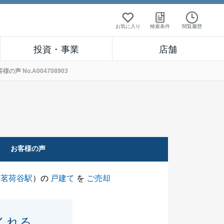
お気に入り
検索条件
閲覧履歴
投資・事業
店舗
 No.A004708903
お客様の声
（
茗荷谷駅
）の
戸建て
を
ご売却
くれる