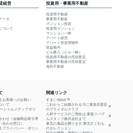
貸経営
投資用・事業用不動産
投資用不動産
データ
事業用不動産
マンション投資
について
投資用マンション
マンション一棟
アパート経営
アパート投資用物件
収益物件
ビル購入（ビル一棟）
投資用不動産の売却査定
事業用不動産の売却査定
海外不動産
て
関連リンク
るお客様へのお願い
すまいValue
ついて
これからご結婚される方に東急百貨店
ソーシャルメディアポリ
のブライダルクラブ
人材サービスのご用命は 東急リバブ
合わせ（金融商品取引専
ルスタッフ株式会社まで
い合わせ窓口）
東北の逸品を贈ります 東北すぐれも
るプライバシー・ポリシ
のセレクション
民泊の開業・運営のご相談は