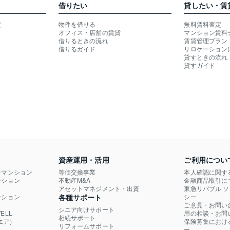
借りたい
貸したい・賃
定
物件を借りる
無料賃料査定
オフィス・店舗の賃貸
マンション賃料
借りるときの流れ
賃貸管理プラン
借りるガイド
リロケーション
貸すときの流れ
貸すガイド
資産運用・活用
ご利用につい
ンマンション
等価交換事業
本人確認に関す
ション

不動産M&A
金融商品取引に
）
アセットマネジメント・出資
東急リバブル 
ション

各種サポート
シー
ご意見・お問い
シニア向けサポート
LL

用の相談・お問
相続サポート
エア）
保険募集におけ
リフォームサポート
ー