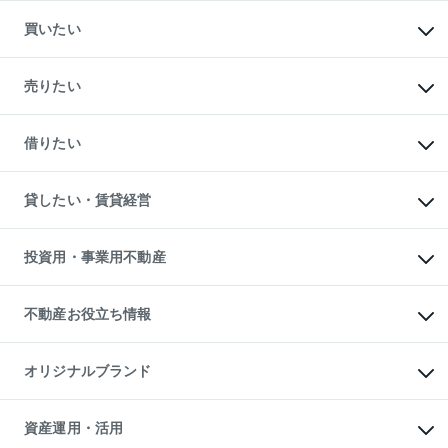
買いたい
マンションの購入
新築・分譲マンションの購入
売りたい
中古マンションの購入
一戸建ての購入
マンションの売却・査定
新築一戸建ての購入
一戸建ての売却・査定
借りたい
中古一戸建ての購入
土地の売却・査定
土地の購入
スピードAI査定
不動産購入の流れ
物件を借りる
不動産売却について
注目キーワード物件特集
オフィス・店舗の賃貸
貸したい・賃貸経営
不動産査定について
購入ガイド
借りるときの流れ
売却サービス
借りるガイド
不動産売却の流れ
無料賃料査定
多言語対応
不動産買換えの流れ
マンション賃料データ
投資用・事業用不動産
売却ガイド
賃貸管理プラン
English
繁体中文
簡体中文
リロケーションについて
投資用不動産
貸すときの流れ
事業用不動産
不動産お役立ち情報
貸すガイド
マンション投資
投資用マンション
不動産AIアドバイザー Tellus Talk
マンション一棟
マンションライブラリー
オリジナルブランド
アパート経営
人気マンションランキング
アパート投資用物件
暮らしに役立つ不動産メディア

収益物件
当社売主リノベーションマンション
「Lnote」
ビル購入（ビル一棟）
一棟リノベーションマンション

資産運用・活用
不動産相場・不動産価格情報
投資用不動産の売却査定
L`GENTE（ルジェンテ）
不動産売却FAQ