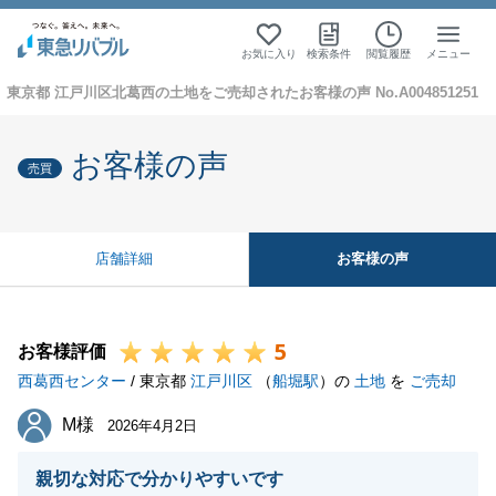
お気に入り
検索条件
閲覧履歴
メニュー
東京都 江戸川区北葛西の土地をご売却されたお客様の声 No.A004851251
お客様の声
売買
お客様の声
店舗詳細
5
お客様評価
西葛西センター
/ 東京都
江戸川区
（
船堀駅
）の
土地
を
ご売却
M様
M様
2026年4月2日
親切な対応で分かりやすいです