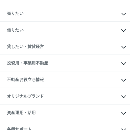
マンションの購入
新築・分譲マンションの購入
売りたい
中古マンションの購入
一戸建ての購入
マンションの売却・査定
新築一戸建ての購入
一戸建ての売却・査定
借りたい
中古一戸建ての購入
土地の売却・査定
土地の購入
スピードAI査定
不動産購入の流れ
物件を借りる
不動産売却について
注目キーワード物件特集
オフィス・店舗の賃貸
貸したい・賃貸経営
不動産査定について
購入ガイド
借りるときの流れ
売却サービス
借りるガイド
不動産売却の流れ
無料賃料査定
多言語対応
不動産買換えの流れ
マンション賃料データ
投資用・事業用不動産
売却ガイド
賃貸管理プラン
English
繁体中文
簡体中文
リロケーションについて
投資用不動産
貸すときの流れ
事業用不動産
不動産お役立ち情報
貸すガイド
マンション投資
投資用マンション
不動産AIアドバイザー Tellus Talk
マンション一棟
マンションライブラリー
オリジナルブランド
アパート経営
人気マンションランキング
アパート投資用物件
暮らしに役立つ不動産メディア

収益物件
当社売主リノベーションマンション
「Lnote」
ビル購入（ビル一棟）
一棟リノベーションマンション

資産運用・活用
不動産相場・不動産価格情報
投資用不動産の売却査定
L`GENTE（ルジェンテ）
不動産売却FAQ
事業用不動産の売却査定
区分リノベーションマンション

不動産コラム・ニュース
等価交換事業
海外不動産
Lideas（リディアス）
不動産用語集
不動産M&A
各種サポート
投資用一棟レジデンスWELL
