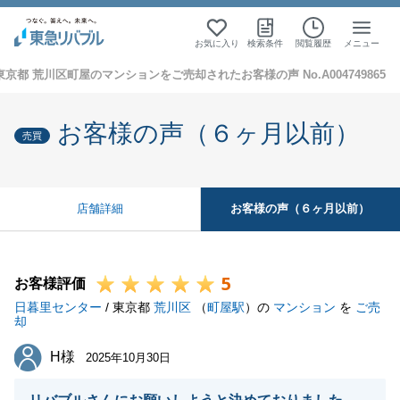
お気に入り
検索条件
閲覧履歴
メニュー
東京都 荒川区町屋のマンションをご売却されたお客様の声 No.A004749865
お客様の声（６ヶ月以前）
売買
お客様の声（６ヶ月以前）
店舗詳細
5
お客様評価
日暮里センター
/ 東京都
荒川区
（
町屋駅
）の
マンション
を
ご売
却
H様
H様
2025年10月30日