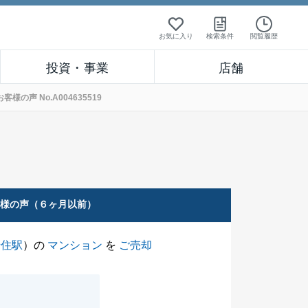
お気に入り
検索条件
閲覧履歴
投資・事業
店舗
声 No.A004635519
客様の声（６ヶ月以前）
千住駅
）の
マンション
を
ご売却