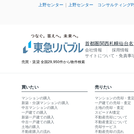
上野センター
上野センター コンサルティングP.T
首都圏
関西
札幌
仙台
名
会社情報
採用情報
サイトについて・免責事
売買・賃貸 全国29,950件から物件検索
買いたい
売りたい
マンションの購入
マンションの売却・査
新築・分譲マンションの購入
一戸建ての売却・査定
中古マンションの購入
土地の売却・査定
一戸建ての購入
スピードAI査定
新築一戸建ての購入
不動産売却について
中古一戸建ての購入
不動産査定について
土地の購入
売却サービス
不動産購入の流れ
不動産売却の流れ