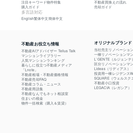
注目キーワード物件特集
不動産買換えの流れ
購入ガイド
売却ガイド
多言語対応
English
繁体中文
簡体中文
オリジナルブランド
不動産お役立ち情報
当社売主リノベーショ
不動産AIアドバイザー Tellus Talk
一棟リノベーションマン
マンションライブラリー
L`GENTE（ルジェンテ
人気マンションランキング
区分リノベーションマン
暮らしに役立つ不動産メディア

Lideas（リディアス）
「Lnote」
投資用一棟レジデンスWE
不動産相場・不動産価格情報
SQUARE（ウェルスク
不動産売却FAQ
不動産小口投資

不動産コラム・ニュース
LEGACIA（レガシア）
不動産用語集
不動産なんでもネット相談室
住まいの税金
物件一括検索（購入＆賃貸）