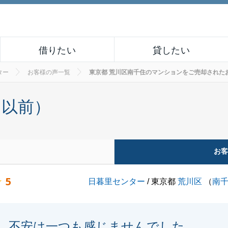
借りたい
貸したい
ター
お客様の声一覧
東京都 荒川区南千住のマンションをご売却されたお客様の
月以前）
お
5
日暮里センター
/ 東京都
荒川区
（
南
不安は一つも感じませんでした