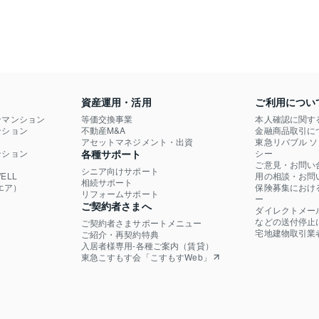
資産運用・活用
ご利用につい
ンマンション
等価交換事業
本人確認に関す
ション

不動産M&A
金融商品取引に
）
アセットマネジメント・出資
東急リバブル 
ション

各種サポート
シー
ご意見・お問い
シニア向けサポート
LL

用の相談・お問
相続サポート
エア）
保険募集におけ
リフォームサポート
ー
ご契約者さまへ
ダイレクトメー
などの送付停止
ご契約者さまサポートメニュー
宅地建物取引業
ご紹介・再契約特典
入居者様専用-各種ご案内（賃貸）
東急こすもす会「こすもすWeb」