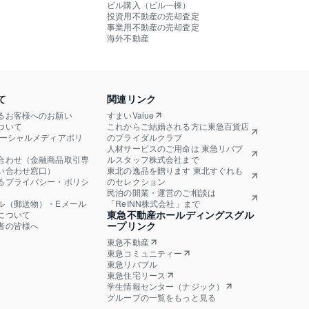
ビル購入（ビル一棟）
投資用不動産の売却査定
事業用不動産の売却査定
海外不動産
て
関連リンク
るお客様へのお願い
すまいValue
ついて
これからご結婚される方に東急百貨店
ソーシャルメディアポリ
のブライダルクラブ
人材サービスのご用命は 東急リバブ
合わせ（金融商品取引専
ルスタッフ株式会社まで
い合わせ窓口）
東北の逸品を贈ります 東北すぐれも
るプライバシー・ポリシ
のセレクション
民泊の開業・運営のご相談は
ル（郵送物）・Eメール
「ReINN株式会社」まで
東急不動産ホールディングスグル
について
ープリンク
者の皆様へ
東急不動産
東急コミュニティー
東急リバブル
東急住宅リース
学生情報センター（ナジック）
グループの一覧をもっと見る