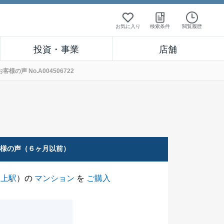
お気に入り
検索条件
閲覧履歴
投資・事業
店舗
声 No.A004506722
客様の声（６ヶ月以前）
坂上駅
）の
マンション
を
ご購入