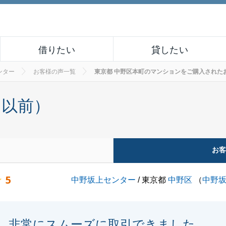
借りたい
貸したい
ンター
お客様の声一覧
東京都 中野区本町のマンションをご購入されたお客様の
月以前）
お
5
中野坂上センター
/ 東京都
中野区
（
中野
非常にスムーズに取引できました