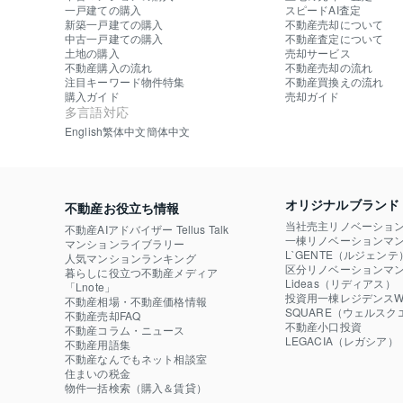
一戸建ての購入
スピードAI査定
新築一戸建ての購入
不動産売却について
中古一戸建ての購入
不動産査定について
土地の購入
売却サービス
不動産購入の流れ
不動産売却の流れ
注目キーワード物件特集
不動産買換えの流れ
購入ガイド
売却ガイド
多言語対応
English
繁体中文
簡体中文
オリジナルブランド
不動産お役立ち情報
当社売主リノベーショ
不動産AIアドバイザー Tellus Talk
一棟リノベーションマン
マンションライブラリー
L`GENTE（ルジェンテ
人気マンションランキング
区分リノベーションマン
暮らしに役立つ不動産メディア

Lideas（リディアス）
「Lnote」
投資用一棟レジデンスWE
不動産相場・不動産価格情報
SQUARE（ウェルスク
不動産売却FAQ
不動産小口投資

不動産コラム・ニュース
LEGACIA（レガシア）
不動産用語集
不動産なんでもネット相談室
住まいの税金
物件一括検索（購入＆賃貸）