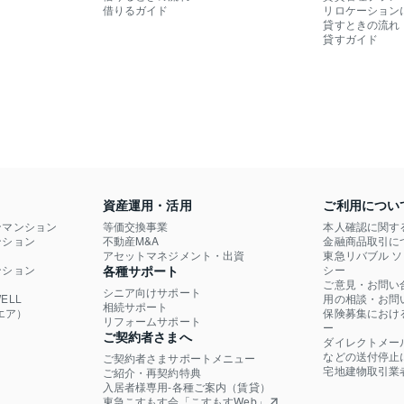
借りるガイド
リロケーション
貸すときの流れ
貸すガイド
資産運用・活用
ご利用につい
ンマンション
等価交換事業
本人確認に関す
ション

不動産M&A
金融商品取引に
）
アセットマネジメント・出資
東急リバブル 
ション

各種サポート
シー
ご意見・お問い
シニア向けサポート
LL

用の相談・お問
相続サポート
エア）
保険募集におけ
リフォームサポート
ー
ご契約者さまへ
ダイレクトメー
などの送付停止
ご契約者さまサポートメニュー
宅地建物取引業
ご紹介・再契約特典
入居者様専用-各種ご案内（賃貸）
東急こすもす会「こすもすWeb」