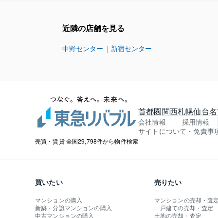
近隣の店舗を見る
中野センター
新宿センター
首都圏
関西
札幌
仙台
名
会社情報
採用情報
サイトについて・免責事
売買・賃貸 全国29,798件から物件検索
買いたい
売りたい
マンションの購入
マンションの売却・査
新築・分譲マンションの購入
一戸建ての売却・査定
中古マンションの購入
土地の売却・査定