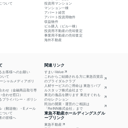
について
投資用マンション
マンション一棟
アパート経営
アパート投資用物件
収益物件
ビル購入（ビル一棟）
投資用不動産の売却査定
事業用不動産の売却査定
海外不動産
て
関連リンク
るお客様へのお願い
すまいValue
ついて
これからご結婚される方に東急百貨店
ソーシャルメディアポリ
のブライダルクラブ
人材サービスのご用命は 東急リバブ
合わせ（金融商品取引専
ルスタッフ株式会社まで
い合わせ窓口）
東北の逸品を贈ります 東北すぐれも
るプライバシー・ポリシ
のセレクション
民泊の開業・運営のご相談は
ル（郵送物）・Eメール
「ReINN株式会社」まで
東急不動産ホールディングスグル
について
ープリンク
者の皆様へ
東急不動産