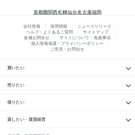
首都圏
関西
札幌
仙台
名古屋
福岡
会社情報
採用情報
ニュースリリース
ヘルプ・よくあるご質問
サイトマップ
各種お問合せ
サイトについて・免責事項
個人情報保護・プライバシーポリシー
ご意見・お問合せ
買いたい
マンションの購入
新築・分譲マンションの購入
売りたい
中古マンションの購入
一戸建ての購入
マンションの売却・査定
新築一戸建ての購入
一戸建ての売却・査定
借りたい
中古一戸建ての購入
土地の売却・査定
土地の購入
スピードAI査定
不動産購入の流れ
物件を借りる
不動産売却について
注目キーワード物件特集
オフィス・店舗の賃貸
貸したい・賃貸経営
不動産査定について
購入ガイド
借りるときの流れ
売却サービス
借りるガイド
不動産売却の流れ
無料賃料査定
多言語対応
不動産買換えの流れ
マンション賃料データ