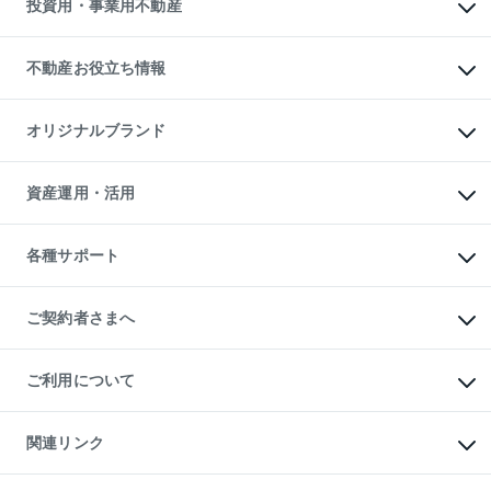
投資用・事業用不動産
売却ガイド
賃貸管理プラン
English
繁体中文
簡体中文
リロケーションについて
投資用不動産
貸すときの流れ
事業用不動産
不動産お役立ち情報
貸すガイド
マンション投資
投資用マンション
不動産AIアドバイザー Tellus Talk
マンション一棟
マンションライブラリー
オリジナルブランド
アパート経営
人気マンションランキング
アパート投資用物件
暮らしに役立つ不動産メディア

収益物件
当社売主リノベーションマンション
「Lnote」
ビル購入（ビル一棟）
一棟リノベーションマンション

資産運用・活用
不動産相場・不動産価格情報
投資用不動産の売却査定
L`GENTE（ルジェンテ）
不動産売却FAQ
事業用不動産の売却査定
区分リノベーションマンション

不動産コラム・ニュース
等価交換事業
海外不動産
Lideas（リディアス）
不動産用語集
不動産M&A
各種サポート
投資用一棟レジデンスWELL

不動産なんでもネット相談室
アセットマネジメント・出資
SQUARE（ウェルスクエア）
住まいの税金
不動産小口投資

シニア向けサポート
物件一括検索（購入＆賃貸）
LEGACIA（レガシア）
相続サポート
ご契約者さまへ
リフォームサポート
ご契約者さまサポートメニュー
ご紹介・再契約特典
ご利用について
入居者様専用-各種ご案内（賃貸）
東急こすもす会「こすもすWeb」
本人確認に関するお客様へのお願い
金融商品取引について
関連リンク
東急リバブル ソーシャルメディアポリシー
ご意見・お問い合わせ（金融商品取引専用の相談・お問い合わせ窓口）
すまいValue
保険募集におけるプライバシー・ポリシー