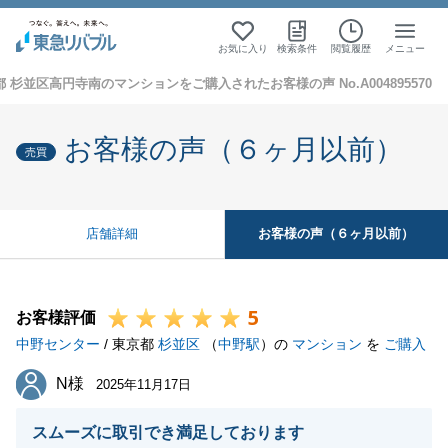
お気に入り
検索条件
閲覧履歴
メニュー
 杉並区高円寺南のマンションをご購入されたお客様の声 No.A004895570
お客様の声（６ヶ月以前）
売買
お客様の声（６ヶ月以前）
店舗詳細
5
お客様評価
中野センター
/ 東京都
杉並区
（
中野駅
）の
マンション
を
ご購入
N様
N様
2025年11月17日
スムーズに取引でき満足しております