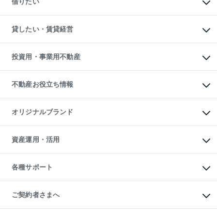
借りたい
中古一戸建ての購入
土地の売却・査定
土地の購入
スピードAI査定
不動産購入の流れ
物件を借りる
不動産売却について
注目キーワード物件特集
オフィス・店舗の賃貸
貸したい・賃貸経営
不動産査定について
購入ガイド
借りるときの流れ
売却サービス
借りるガイド
不動産売却の流れ
無料賃料査定
多言語対応
不動産買換えの流れ
マンション賃料データ
投資用・事業用不動産
売却ガイド
賃貸管理プラン
English
繁体中文
簡体中文
リロケーションについて
投資用不動産
貸すときの流れ
事業用不動産
不動産お役立ち情報
貸すガイド
マンション投資
投資用マンション
不動産AIアドバイザー Tellus Talk
マンション一棟
マンションライブラリー
オリジナルブランド
アパート経営
人気マンションランキング
アパート投資用物件
暮らしに役立つ不動産メディア

収益物件
当社売主リノベーションマンション
「Lnote」
ビル購入（ビル一棟）
一棟リノベーションマンション

資産運用・活用
不動産相場・不動産価格情報
投資用不動産の売却査定
L`GENTE（ルジェンテ）
不動産売却FAQ
事業用不動産の売却査定
区分リノベーションマンション

不動産コラム・ニュース
等価交換事業
海外不動産
Lideas（リディアス）
不動産用語集
不動産M&A
各種サポート
投資用一棟レジデンスWELL

不動産なんでもネット相談室
アセットマネジメント・出資
SQUARE（ウェルスクエア）
住まいの税金
不動産小口投資

シニア向けサポート
物件一括検索（購入＆賃貸）
LEGACIA（レガシア）
相続サポート
ご契約者さまへ
リフォームサポート
ご契約者さまサポートメニュー