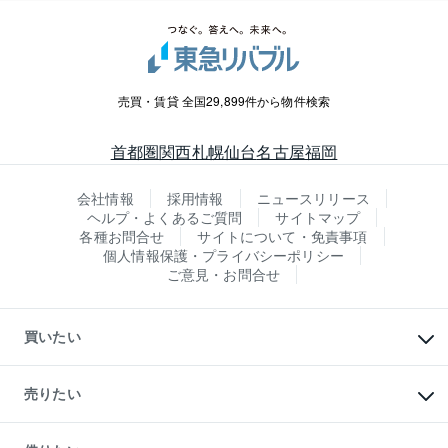
売買・賃貸 全国29,899件から物件検索
首都圏
関西
札幌
仙台
名古屋
福岡
会社情報
採用情報
ニュースリリース
ヘルプ・よくあるご質問
サイトマップ
各種お問合せ
サイトについて・免責事項
個人情報保護・プライバシーポリシー
ご意見・お問合せ
買いたい
マンションの購入
新築・分譲マンションの購入
売りたい
中古マンションの購入
一戸建ての購入
マンションの売却・査定
新築一戸建ての購入
一戸建ての売却・査定