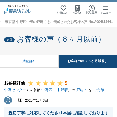
お気に入り
検索条件
閲覧履歴
メニュー
東京都 中野区中野の戸建てをご売却されたお客様の声 No.A004817641
お客様の声（６ヶ月以前）
売買
お客様の声（６ヶ月以前）
店舗詳細
5
お客様評価
中野センター
/ 東京都
中野区
（
中野駅
）の
戸建て
を
ご売却
H様
H様
2025年10月3日
親切丁寧に対応してくださり本当に感謝しております