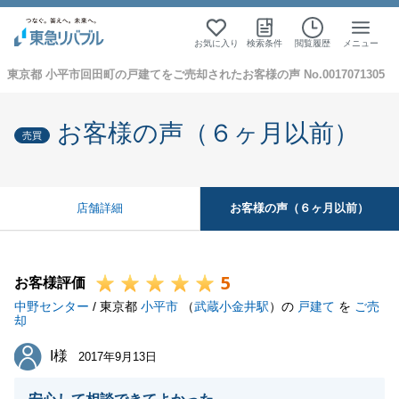
お気に入り
検索条件
閲覧履歴
メニュー
東京都 小平市回田町の戸建てをご売却されたお客様の声 No.0017071305
お客様の声（６ヶ月以前）
売買
お客様の声（６ヶ月以前）
店舗詳細
5
お客様評価
中野センター
/ 東京都
小平市
（
武蔵小金井駅
）の
戸建て
を
ご売
却
I様
I様
2017年9月13日