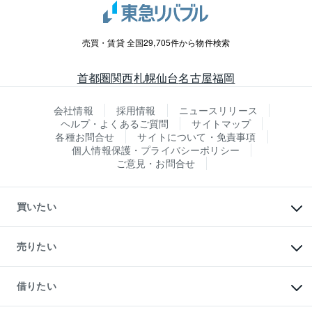
売買・賃貸 全国29,705件から物件検索
首都圏
関西
札幌
仙台
名古屋
福岡
会社情報
採用情報
ニュースリリース
ヘルプ・よくあるご質問
サイトマップ
各種お問合せ
サイトについて・免責事項
個人情報保護・プライバシーポリシー
ご意見・お問合せ
買いたい
マンションの購入
新築・分譲マンションの購入
売りたい
中古マンションの購入
一戸建ての購入
マンションの売却・査定
新築一戸建ての購入
一戸建ての売却・査定
借りたい
中古一戸建ての購入
土地の売却・査定
土地の購入
スピードAI査定
不動産購入の流れ
物件を借りる