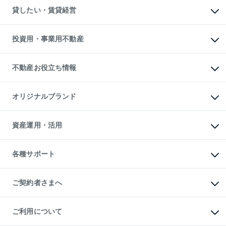
不動産売却について
注目キーワード物件特集
オフィス・店舗の賃貸
貸したい・賃貸経営
不動産査定について
購入ガイド
借りるときの流れ
売却サービス
借りるガイド
不動産売却の流れ
無料賃料査定
多言語対応
不動産買換えの流れ
マンション賃料データ
投資用・事業用不動産
売却ガイド
賃貸管理プラン
English
繁体中文
簡体中文
リロケーションについて
投資用不動産
貸すときの流れ
事業用不動産
不動産お役立ち情報
貸すガイド
マンション投資
投資用マンション
不動産AIアドバイザー Tellus Talk
マンション一棟
マンションライブラリー
オリジナルブランド
アパート経営
人気マンションランキング
アパート投資用物件
暮らしに役立つ不動産メディア

収益物件
当社売主リノベーションマンション
「Lnote」
ビル購入（ビル一棟）
一棟リノベーションマンション

資産運用・活用
不動産相場・不動産価格情報
投資用不動産の売却査定
L`GENTE（ルジェンテ）
不動産売却FAQ
事業用不動産の売却査定
区分リノベーションマンション

不動産コラム・ニュース
等価交換事業
海外不動産
Lideas（リディアス）
不動産用語集
不動産M&A
各種サポート
投資用一棟レジデンスWELL

不動産なんでもネット相談室
アセットマネジメント・出資
SQUARE（ウェルスクエア）
住まいの税金
不動産小口投資

シニア向けサポート
物件一括検索（購入＆賃貸）
LEGACIA（レガシア）
相続サポート
ご契約者さまへ
リフォームサポート
ご契約者さまサポートメニュー
ご紹介・再契約特典
ご利用について
入居者様専用-各種ご案内（賃貸）
東急こすもす会「こすもすWeb」