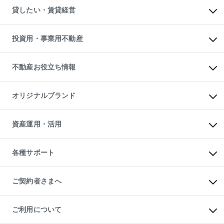
不動産売却について
注目キーワード物件特集
オフィス・店舗の賃貸
貸したい・賃貸経営
不動産査定について
購入ガイド
借りるときの流れ
売却サービス
借りるガイド
不動産売却の流れ
無料賃料査定
多言語対応
不動産買換えの流れ
マンション賃料データ
投資用・事業用不動産
売却ガイド
賃貸管理プラン
English
繁体中文
簡体中文
リロケーションについて
投資用不動産
貸すときの流れ
事業用不動産
不動産お役立ち情報
貸すガイド
マンション投資
投資用マンション
不動産AIアドバイザー Tellus Talk
マンション一棟
マンションライブラリー
オリジナルブランド
アパート経営
人気マンションランキング
アパート投資用物件
暮らしに役立つ不動産メディア

収益物件
当社売主リノベーションマンション
「Lnote」
ビル購入（ビル一棟）
一棟リノベーションマンション

資産運用・活用
不動産相場・不動産価格情報
投資用不動産の売却査定
L`GENTE（ルジェンテ）
不動産売却FAQ
事業用不動産の売却査定
区分リノベーションマンション

不動産コラム・ニュース
等価交換事業
海外不動産
Lideas（リディアス）
不動産用語集
不動産M&A
各種サポート
投資用一棟レジデンスWELL

不動産なんでもネット相談室
アセットマネジメント・出資
SQUARE（ウェルスクエア）
住まいの税金
不動産小口投資

シニア向けサポート
物件一括検索（購入＆賃貸）
LEGACIA（レガシア）
相続サポート
ご契約者さまへ
リフォームサポート
ご契約者さまサポートメニュー
ご紹介・再契約特典
ご利用について
入居者様専用-各種ご案内（賃貸）
東急こすもす会「こすもすWeb」