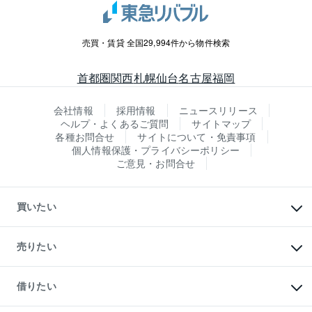
売買・賃貸 全国29,994件から物件検索
首都圏
関西
札幌
仙台
名古屋
福岡
会社情報
採用情報
ニュースリリース
ヘルプ・よくあるご質問
サイトマップ
各種お問合せ
サイトについて・免責事項
個人情報保護・プライバシーポリシー
ご意見・お問合せ
買いたい
マンションの購入
新築・分譲マンションの購入
売りたい
中古マンションの購入
一戸建ての購入
マンションの売却・査定
新築一戸建ての購入
一戸建ての売却・査定
借りたい
中古一戸建ての購入
土地の売却・査定
土地の購入
スピードAI査定
不動産購入の流れ
物件を借りる