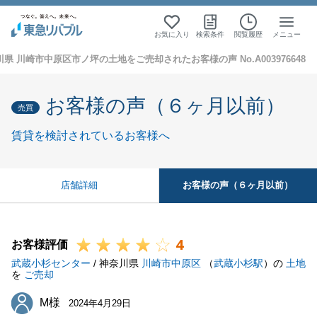
お気に入り
検索条件
閲覧履歴
メニュー
県 川崎市中原区市ノ坪の土地をご売却されたお客様の声 No.A003976648
お客様の声（６ヶ月以前）
売買
賃貸を検討されているお客様へ
お客様の声（６ヶ月以前）
店舗詳細
4
お客様評価
武蔵小杉センター
/ 神奈川県
川崎市中原区
（
武蔵小杉駅
）の
土地
を
ご売却
M様
M様
2024年4月29日