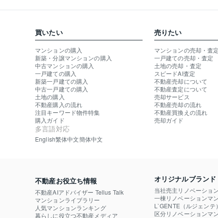
買いたい
売りたい
マンションの購入
マンションの売却・査
新築・分譲マンションの購入
一戸建ての売却・査定
中古マンションの購入
土地の売却・査定
一戸建ての購入
スピードAI査定
新築一戸建ての購入
不動産売却について
中古一戸建ての購入
不動産査定について
土地の購入
売却サービス
不動産購入の流れ
不動産売却の流れ
注目キーワード物件特集
不動産買換えの流れ
購入ガイド
売却ガイド
多言語対応
English
繁体中文
簡体中文
オリジナルブランド
不動産お役立ち情報
当社売主リノベーショ
不動産AIアドバイザー Tellus Talk
一棟リノベーションマン
マンションライブラリー
L`GENTE（ルジェンテ
人気マンションランキング
区分リノベーションマン
暮らしに役立つ不動産メディア
