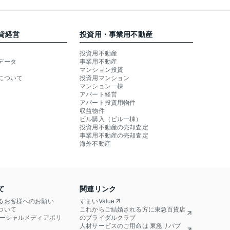
貸経営
投資用・事業用不動産
投資用不動産
データ
事業用不動産
マンション投資
について
投資用マンション
マンション一棟
アパート経営
アパート投資用物件
収益物件
ビル購入（ビル一棟）
投資用不動産の売却査定
事業用不動産の売却査定
海外不動産
て
関連リンク
るお客様へのお願い
すまいValue
ついて
これからご結婚される方に東急百貨店
ソーシャルメディアポリ
のブライダルクラブ
人材サービスのご用命は 東急リバブ