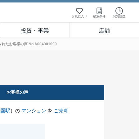
お気に入り
検索条件
閲覧履歴
投資・事業
店舗
客様の声 No.A004901090
お客様の声
公園駅
）の
マンション
を
ご売却