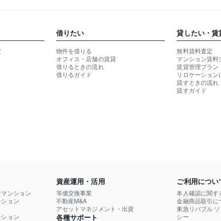
借りたい
貸したい・賃
定
物件を借りる
無料賃料査定
オフィス・店舗の賃貸
マンション賃料
借りるときの流れ
賃貸管理プラン
借りるガイド
リロケーション
貸すときの流れ
貸すガイド
資産運用・活用
ご利用につい
ンマンション
等価交換事業
本人確認に関す
ション

不動産M&A
金融商品取引に
）
アセットマネジメント・出資
東急リバブル 
ション

各種サポート
シー