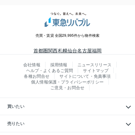
売買・賃貸 全国29,995件から物件検索
首都圏
関西
札幌
仙台
名古屋
福岡
会社情報
採用情報
ニュースリリース
ヘルプ・よくあるご質問
サイトマップ
各種お問合せ
サイトについて・免責事項
個人情報保護・プライバシーポリシー
ご意見・お問合せ
買いたい
マンションの購入
新築・分譲マンションの購入
売りたい
中古マンションの購入
一戸建ての購入
マンションの売却・査定