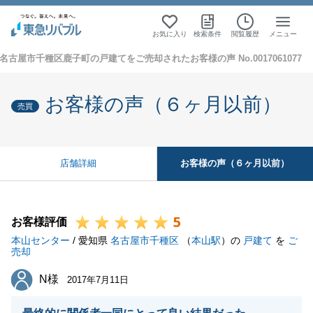
お気に入り
検索条件
閲覧履歴
メニュー
名古屋市千種区鹿子町の戸建てをご売却されたお客様の声 No.0017061077
お客様の声（６ヶ月以前）
売買
お客様の声（６ヶ月以前）
店舗詳細
5
お客様評価
本山センター
/ 愛知県
名古屋市千種区
（
本山駅
）の
戸建て
を
ご
売却
N様
N様
2017年7月11日