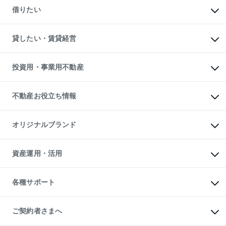
新築一戸建ての購入
一戸建ての売却・査定
借りたい
中古一戸建ての購入
土地の売却・査定
土地の購入
スピードAI査定
不動産購入の流れ
物件を借りる
不動産売却について
注目キーワード物件特集
オフィス・店舗の賃貸
貸したい・賃貸経営
不動産査定について
購入ガイド
借りるときの流れ
売却サービス
借りるガイド
不動産売却の流れ
無料賃料査定
多言語対応
不動産買換えの流れ
マンション賃料データ
投資用・事業用不動産
売却ガイド
賃貸管理プラン
English
繁体中文
簡体中文
リロケーションについて
投資用不動産
貸すときの流れ
事業用不動産
不動産お役立ち情報
貸すガイド
マンション投資
投資用マンション
不動産AIアドバイザー Tellus Talk
マンション一棟
マンションライブラリー
オリジナルブランド
アパート経営
人気マンションランキング
アパート投資用物件
暮らしに役立つ不動産メディア

収益物件
当社売主リノベーションマンション
「Lnote」
ビル購入（ビル一棟）
一棟リノベーションマンション

資産運用・活用
不動産相場・不動産価格情報
投資用不動産の売却査定
L`GENTE（ルジェンテ）
不動産売却FAQ
事業用不動産の売却査定
区分リノベーションマンション

不動産コラム・ニュース
等価交換事業
海外不動産
Lideas（リディアス）
不動産用語集
不動産M&A
各種サポート
投資用一棟レジデンスWELL

不動産なんでもネット相談室
アセットマネジメント・出資
SQUARE（ウェルスクエア）
住まいの税金
不動産小口投資

シニア向けサポート
物件一括検索（購入＆賃貸）
LEGACIA（レガシア）
相続サポート
ご契約者さまへ
リフォームサポート