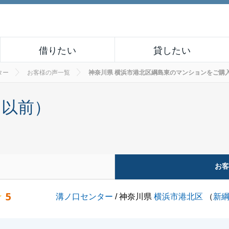
借りたい
貸したい
ター
お客様の声一覧
神奈川県 横浜市港北区綱島東のマンションをご購入され
月以前）
お
5
溝ノ口センター
/ 神奈川県
横浜市港北区
（
新