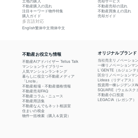
土地の購入
売却サービス
不動産購入の流れ
不動産売却の流れ
注目キーワード物件特集
不動産買換えの流れ
購入ガイド
売却ガイド
多言語対応
English
繁体中文
簡体中文
オリジナルブランド
不動産お役立ち情報
当社売主リノベーショ
不動産AIアドバイザー Tellus Talk
一棟リノベーションマン
マンションライブラリー
L`GENTE（ルジェンテ
人気マンションランキング
区分リノベーションマン
暮らしに役立つ不動産メディア

Lideas（リディアス）
「Lnote」
投資用一棟レジデンスWE
不動産相場・不動産価格情報
SQUARE（ウェルスク
不動産売却FAQ
不動産小口投資

不動産コラム・ニュース
LEGACIA（レガシア）
不動産用語集
不動産なんでもネット相談室
住まいの税金
物件一括検索（購入＆賃貸）