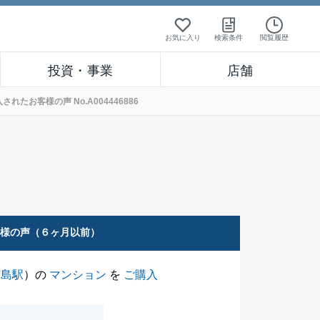
お気に入り
検索条件
閲覧履歴
投資・事業
店舗
たお客様の声 No.A004446886
客様の声（６ヶ月以前）
綱島駅
）の
マンション
を
ご購入