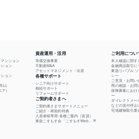
資産運用・活用
ご利用につい
ンマンション
等価交換事業
本人確認に関す
ション

不動産M&A
金融商品取引に
）
アセットマネジメント・出資
東急リバブル 
ション

各種サポート
シー
ご意見・お問い
シニア向けサポート
LL

用の相談・お問
相続サポート
エア）
保険募集におけ
リフォームサポート
ー
ご契約者さまへ
ダイレクトメー
などの送付停止
ご契約者さまサポートメニュー
宅地建物取引業
ご紹介・再契約特典
入居者様専用-各種ご案内（賃貸）
東急こすもす会「こすもすWeb」