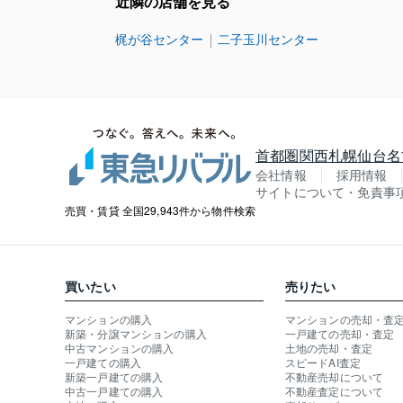
近隣の店舗を見る
梶が谷センター
二子玉川センター
首都圏
関西
札幌
仙台
名
会社情報
採用情報
サイトについて・免責事
売買・賃貸 全国29,943件から物件検索
買いたい
売りたい
マンションの購入
マンションの売却・査
新築・分譲マンションの購入
一戸建ての売却・査定
中古マンションの購入
土地の売却・査定
一戸建ての購入
スピードAI査定
新築一戸建ての購入
不動産売却について
中古一戸建ての購入
不動産査定について