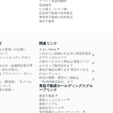
アパート投資用物件
収益物件
ビル購入（ビル一棟）
投資用不動産の売却査定
事業用不動産の売却査定
海外不動産
て
関連リンク
るお客様へのお願い
すまいValue
ついて
これからご結婚される方に東急百貨店
ソーシャルメディアポリ
のブライダルクラブ
人材サービスのご用命は 東急リバブ
合わせ（金融商品取引専
ルスタッフ株式会社まで
い合わせ窓口）
東北の逸品を贈ります 東北すぐれも
るプライバシー・ポリシ
のセレクション
民泊の開業・運営のご相談は
ル（郵送物）・Eメール
「ReINN株式会社」まで
東急不動産ホールディングスグル
について
ープリンク
者の皆様へ
東急不動産
東急コミュニティー
東急リバブル
東急住宅リース
学生情報センター（ナジック）