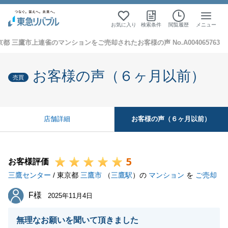
お気に入り
検索条件
閲覧履歴
メニュー
京都 三鷹市上連雀のマンションをご売却されたお客様の声 No.A004065763
お客様の声（６ヶ月以前）
売買
お客様の声（６ヶ月以前）
店舗詳細
5
お客様評価
三鷹センター
/ 東京都
三鷹市
（
三鷹駅
）の
マンション
を
ご売却
F様
F様
2025年11月4日
無理なお願いを聞いて頂きました