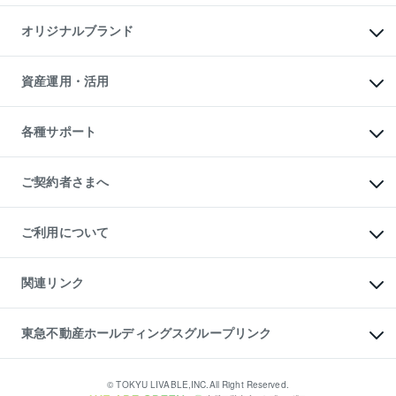
投資用マンション
不動産AIアドバイザー Tellus Talk
マンション一棟
マンションライブラリー
オリジナルブランド
アパート経営
人気マンションランキング
アパート投資用物件
暮らしに役立つ不動産メディア

収益物件
当社売主リノベーションマンション
「Lnote」
ビル購入（ビル一棟）
一棟リノベーションマンション

資産運用・活用
不動産相場・不動産価格情報
投資用不動産の売却査定
L`GENTE（ルジェンテ）
不動産売却FAQ
事業用不動産の売却査定
区分リノベーションマンション

不動産コラム・ニュース
等価交換事業
海外不動産
Lideas（リディアス）
不動産用語集
不動産M&A
各種サポート
投資用一棟レジデンスWELL

不動産なんでもネット相談室
アセットマネジメント・出資
SQUARE（ウェルスクエア）
住まいの税金
不動産小口投資

シニア向けサポート
物件一括検索（購入＆賃貸）
LEGACIA（レガシア）
相続サポート
ご契約者さまへ
リフォームサポート
ご契約者さまサポートメニュー
ご紹介・再契約特典
ご利用について
入居者様専用-各種ご案内（賃貸）
東急こすもす会「こすもすWeb」
本人確認に関するお客様へのお願い
金融商品取引について
関連リンク
東急リバブル ソーシャルメディアポリシー
ご意見・お問い合わせ（金融商品取引専用の相談・お問い合わせ窓口）
すまいValue
保険募集におけるプライバシー・ポリシー
これからご結婚される方に東急百貨店のブライダルクラブ
東急不動産ホールディングスグループリンク
ダイレクトメール（郵送物）・Eメールなどの送付停止について
人材サービスのご用命は 東急リバブルスタッフ株式会社まで
宅地建物取引業者の皆様へ
東北の逸品を贈ります 東北すぐれものセレクション
東急不動産
民泊の開業・運営のご相談は「ReINN株式会社」まで
東急コミュニティー
© TOKYU LIVABLE,INC.All Right Reserved.
東急リバブル