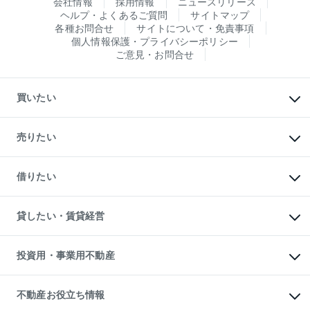
会社情報
採用情報
ニュースリリース
ヘルプ・よくあるご質問
サイトマップ
各種お問合せ
サイトについて・免責事項
個人情報保護・プライバシーポリシー
ご意見・お問合せ
買いたい
マンションの購入
新築・分譲マンションの購入
売りたい
中古マンションの購入
一戸建ての購入
マンションの売却・査定
新築一戸建ての購入
一戸建ての売却・査定
借りたい
中古一戸建ての購入
土地の売却・査定
土地の購入
スピードAI査定
不動産購入の流れ
物件を借りる
不動産売却について
注目キーワード物件特集
オフィス・店舗の賃貸
貸したい・賃貸経営
不動産査定について
購入ガイド
借りるときの流れ
売却サービス
借りるガイド
不動産売却の流れ
無料賃料査定
多言語対応
不動産買換えの流れ
マンション賃料データ
投資用・事業用不動産
売却ガイド
賃貸管理プラン
English
繁体中文
簡体中文
リロケーションについて
投資用不動産
貸すときの流れ
事業用不動産
不動産お役立ち情報
貸すガイド
マンション投資