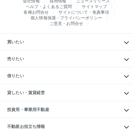
会社情報
採用情報
ニュースリリース
ヘルプ・よくあるご質問
サイトマップ
各種お問合せ
サイトについて・免責事項
個人情報保護・プライバシーポリシー
ご意見・お問合せ
買いたい
マンションの購入
新築・分譲マンションの購入
売りたい
中古マンションの購入
一戸建ての購入
マンションの売却・査定
新築一戸建ての購入
一戸建ての売却・査定
借りたい
中古一戸建ての購入
土地の売却・査定
土地の購入
スピードAI査定
不動産購入の流れ
物件を借りる
不動産売却について
注目キーワード物件特集
オフィス・店舗の賃貸
貸したい・賃貸経営
不動産査定について
購入ガイド
借りるときの流れ
売却サービス
借りるガイド
不動産売却の流れ
無料賃料査定
多言語対応
不動産買換えの流れ
マンション賃料データ
投資用・事業用不動産
売却ガイド
賃貸管理プラン
English
繁体中文
簡体中文
リロケーションについて
投資用不動産
貸すときの流れ
事業用不動産
不動産お役立ち情報
貸すガイド
マンション投資