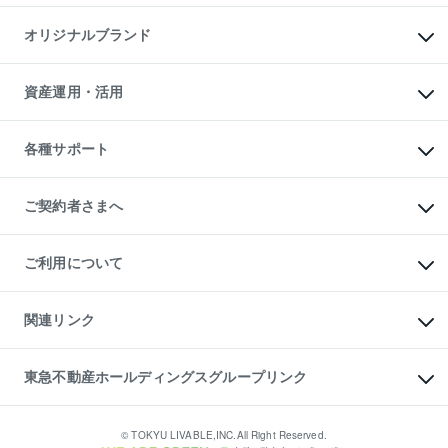
投資用マンション
不動産AIアドバイザー Tellus Talk
マンション一棟
マンションライブラリー
オリジナルブランド
アパート経営
人気マンションランキング
アパート投資用物件
暮らしに役立つ不動産メディア

収益物件
当社売主リノベーションマンション
「Lnote」
ビル購入（ビル一棟）
一棟リノベーションマンション

資産運用・活用
不動産相場・不動産価格情報
投資用不動産の売却査定
L`GENTE（ルジェンテ）
不動産売却FAQ
事業用不動産の売却査定
区分リノベーションマンション

不動産コラム・ニュース
等価交換事業
海外不動産
Lideas（リディアス）
不動産用語集
不動産M&A
各種サポート
投資用一棟レジデンスWELL

不動産なんでもネット相談室
アセットマネジメント・出資
SQUARE（ウェルスクエア）
住まいの税金
不動産小口投資

シニア向けサポート
物件一括検索（購入＆賃貸）
LEGACIA（レガシア）
相続サポート
ご契約者さまへ
リフォームサポート
ご契約者さまサポートメニュー
ご紹介・再契約特典
ご利用について
入居者様専用-各種ご案内（賃貸）
東急こすもす会「こすもすWeb」
本人確認に関するお客様へのお願い
金融商品取引について
関連リンク
東急リバブル ソーシャルメディアポリシー
ご意見・お問い合わせ（金融商品取引専用の相談・お問い合わせ窓口）
すまいValue
保険募集におけるプライバシー・ポリシー
これからご結婚される方に東急百貨店のブライダルクラブ
東急不動産ホールディングスグループリンク
ダイレクトメール（郵送物）・Eメールなどの送付停止について
人材サービスのご用命は 東急リバブルスタッフ株式会社まで
宅地建物取引業者の皆様へ
東北の逸品を贈ります 東北すぐれものセレクション
東急不動産
民泊の開業・運営のご相談は「ReINN株式会社」まで
東急コミュニティー
© TOKYU LIVABLE,INC.All Right Reserved.
東急リバブル