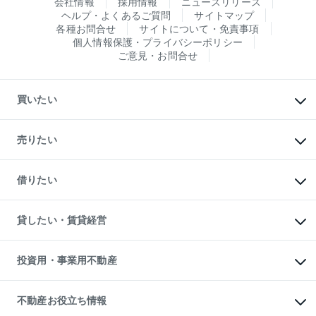
会社情報
採用情報
ニュースリリース
ヘルプ・よくあるご質問
サイトマップ
各種お問合せ
サイトについて・免責事項
個人情報保護・プライバシーポリシー
ご意見・お問合せ
買いたい
マンションの購入
新築・分譲マンションの購入
売りたい
中古マンションの購入
一戸建ての購入
マンションの売却・査定
新築一戸建ての購入
一戸建ての売却・査定
借りたい
中古一戸建ての購入
土地の売却・査定
土地の購入
スピードAI査定
不動産購入の流れ
物件を借りる
不動産売却について
注目キーワード物件特集
オフィス・店舗の賃貸
貸したい・賃貸経営
不動産査定について
購入ガイド
借りるときの流れ
売却サービス
借りるガイド
不動産売却の流れ
無料賃料査定
多言語対応
不動産買換えの流れ
マンション賃料データ
投資用・事業用不動産
売却ガイド
賃貸管理プラン
English
繁体中文
簡体中文
リロケーションについて
投資用不動産
貸すときの流れ
事業用不動産
不動産お役立ち情報
貸すガイド
マンション投資